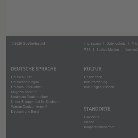
© 2026 Goethe-Institut
Impressum
Datenschutz
Priv
RSS
Soziale Medien
Newslett
DEUTSCHE SPRACHE
KULTUR
Deutschkurse
Residenzen
Deutschprüfungen
Kulturförderung
Deutsch unterrichten
Kultur digital erleben
Magazin Sprache
Kostenlos Deutsch üben
Unser Engagement für Deutsch
Warum Deutsch lernen?
STANDORTE
Deutsch und Beruf
Barcelona
Madrid
Kooperationspartner