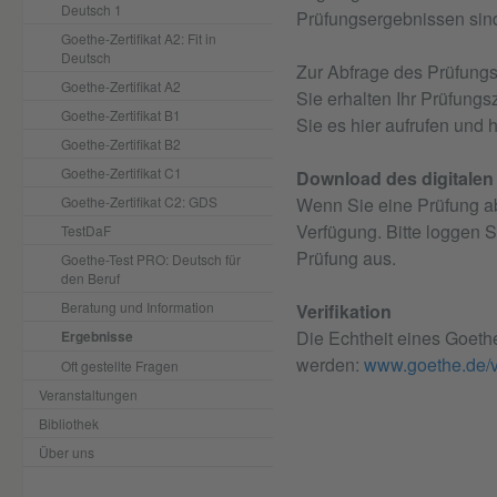
Deutsch 1
Prüfungsergebnissen sind
Goethe-Zertifikat A2: Fit in
Deutsch
Zur Abfrage des Prüfungs
Goethe-Zertifikat A2
Sie erhalten Ihr Prüfungsze
Goethe-Zertifikat B1
Sie es hier aufrufen und 
Goethe-Zertifikat B2
Goethe-Zertifikat C1
Download des digitalen 
Goethe-Zertifikat C2: GDS
Wenn Sie eine Prüfung ab
Verfügung. Bitte loggen Si
TestDaF
Prüfung aus.
Goethe-Test PRO: Deutsch für
den Beruf
Beratung und Information
Verifikation
Die Echtheit eines Goethe-
Ergebnisse
werden:
www.goethe.de/v
Oft gestellte Fragen
Veranstaltungen
Bibliothek
Über uns