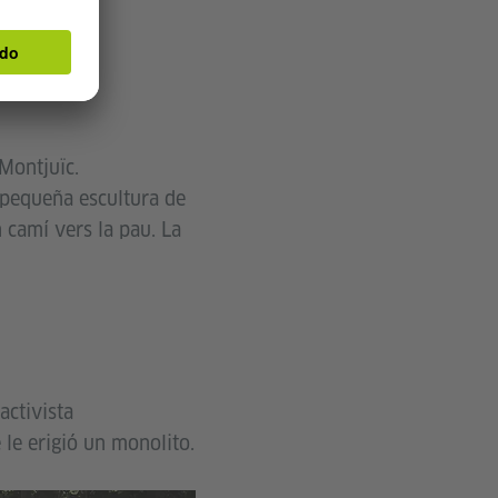
Montjuïc.
 pequeña escultura de
 camí vers la pau. La
activista
 le erigió un monolito.