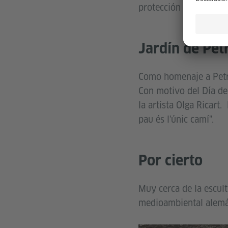
protección del medio a
Jardín de Pet
Como homenaje a Petra
Con motivo del Día de 
la artista Olga Ricart
pau és l'únic camí".
Por cierto
Muy cerca de la escul
medioambiental alemán: