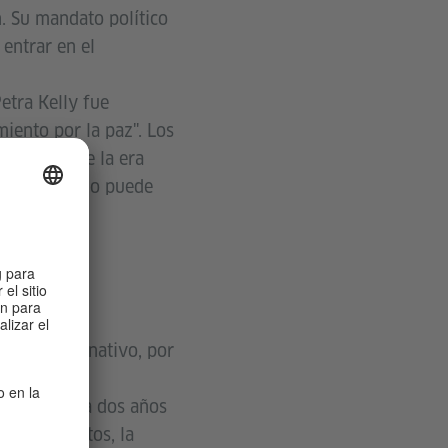
. Su mandato político
entrar en el
etra Kelly fue
iento por la paz". Los
 de Arco de la era
etivo justo no puede
Nobel alternativo, por
a Kelly cada dos años
de conflictos, la