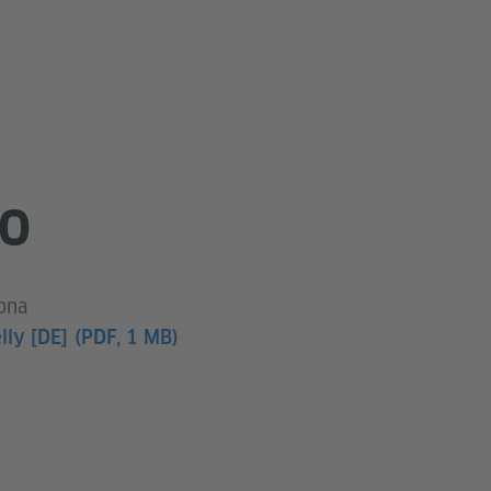
IO
lona
lly [DE]
(PDF, 1 MB)