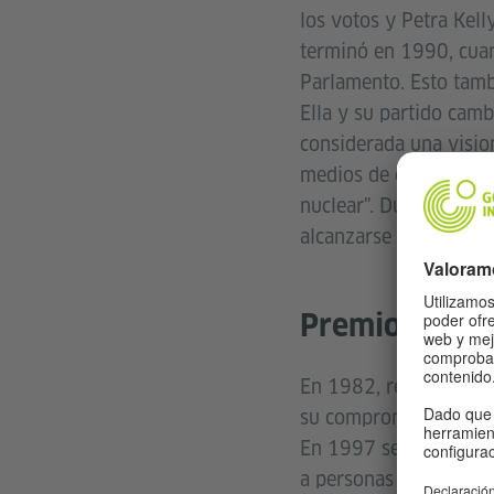
los votos y Petra Kel
terminó en 1990, cuan
Parlamento. Esto tambi
Ella y su partido camb
considerada una vision
medios de comunicación
nuclear". Durante un 
alcanzarse con medios 
Premios
En 1982, recibió el R
su compromiso con la 
En 1997 se creó la Fu
a personas comprometi