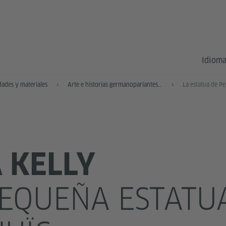
Idioma
dades y materiales
Arte e historias germanoparlantes en Barcelona
La estatua de Pe
 KELLY
EQUEÑA ESTATU