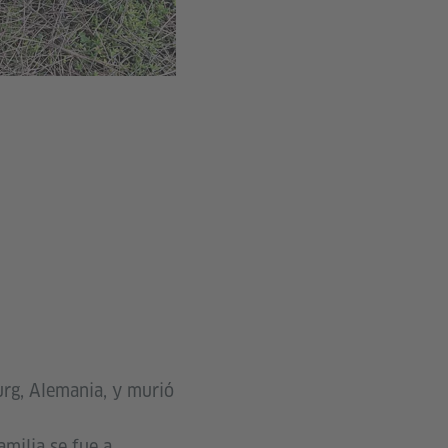
rg, Alemania, y murió
amilia se fue a