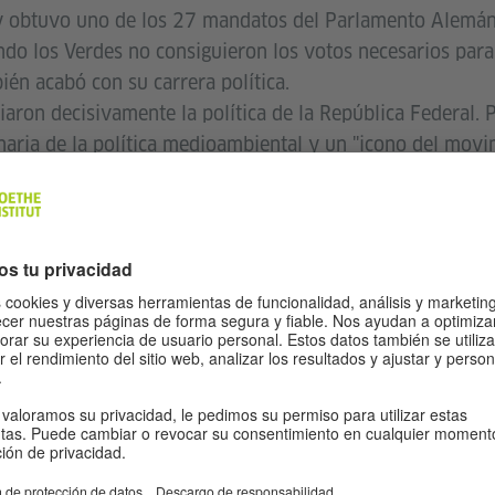
ly obtuvo uno de los 27 mandatos del Parlamento Alemán
do los Verdes no consiguieron los votos necesarios para 
én acabó con su carrera política.
iaron decisivamente la política de la República Federal. P
aria de la política medioambiental y un "icono del movim
 la llamaron la "Juana de Arco del presente" o la "Juana
discurso ante la Fundación Gandhi en 1988, dijo: "Un obj
injustos".
ight Livelihood Award, también conocido como el Premio 
paz y la ecología.
ndación Petra Kelly. Desde 1998 concede el Premio Petr
das con los derechos humanos, la resolución no violenta 