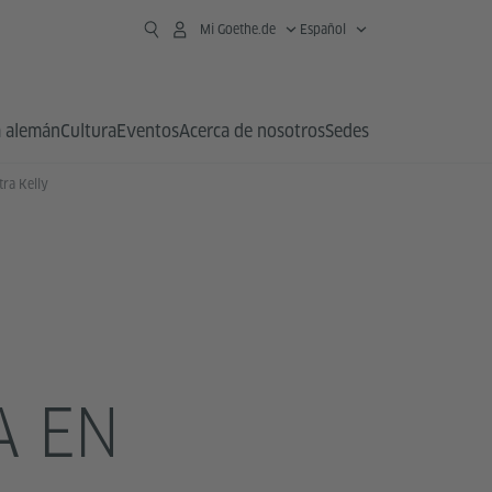
Mi Goethe.de
Español
 alemán
Cultura
Eventos
Acerca de nosotros
Sedes
tra Kelly
A EN