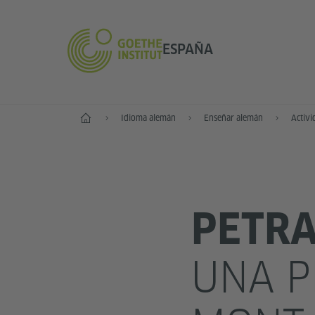
ESPAÑA
Inicio
Idioma alemán
Enseñar alemán
Activi
PETRA
UNA P