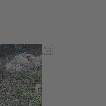
©
Goethe-
Institut
Barcelona