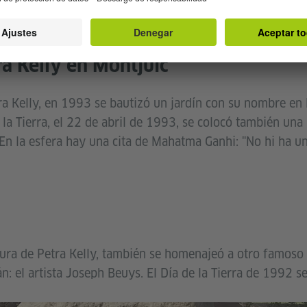
mbiente y la justicia social.
ra Kelly en Montjuïc
 Kelly, en 1993 se bautizó un jardín con su nombre en 
la Tierra, el 22 de abril de 1993, se colocó también una
. En la esfera hay una cita de Mahatma Ganhi: "No hi ha un
tura de Petra Kelly, también se homenajeó a otro famoso 
 el artista Joseph Beuys. El Día de la Tierra de 1992 se