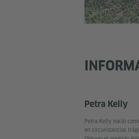
INFORM
Petra Kelly
Petra Kelly nació co
en circunstancias trá
Obtuvo el apellido Kel