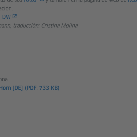
ación.
,
DW
ann, traducción: Cristina Molina
lona
 Horn [DE]
(PDF, 733 KB)