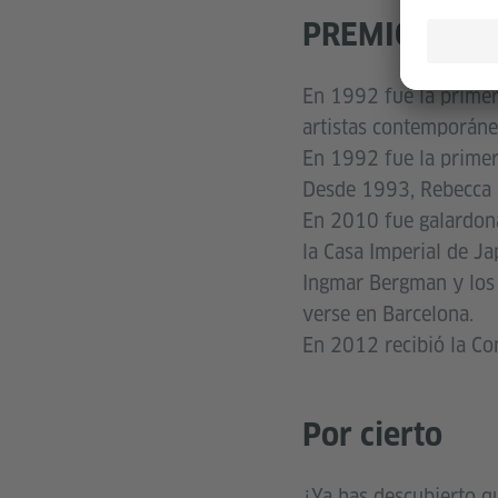
PREMIOS
En 1992 fue la primera
artistas contemporán
En 1992 fue la primer
Desde 1993, Rebecca 
En 2010 fue galardon
la Casa Imperial de Ja
Ingmar Bergman y los 
verse en Barcelona.
En 2012 recibió la Con
Por cierto
¿Ya has descubierto qu