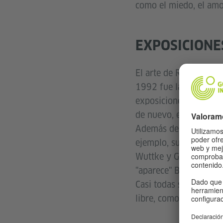
como el miedo, el amor
EXPOSICIONE
El arte de Rebecca Hor
1992 fue la primera m
exposiciones se han pr
de nuevo, en el Muse
Además de su trabajo 
ejemplo, su comedia i
Wuttke y Geraldine Ch
"aparece" Buster Keato
Casi todas sus obras s
libre, como la estrella