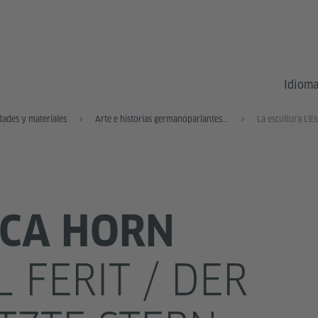
Idioma
dades y materiales
Arte e historias germanoparlantes en Barcelona
CA HORN
L FERIT / DER