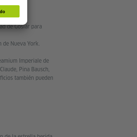
dad de Goslar para
m de Nueva York.
eamium Imperiale de
-Claude, Pina Bausch,
ficios también pueden
 de la estrella herida