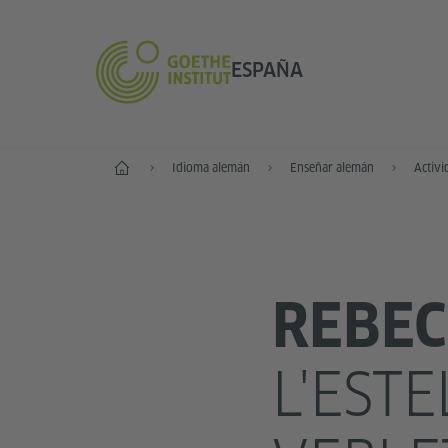
ESPAÑA
Inicio
Idioma alemán
Enseñar alemán
Activi
REBEC
L'ESTE