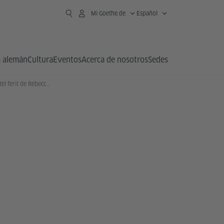
Mi Goethe.de
Español
 alemán
Cultura
Eventos
Acerca de nosotros
Sedes
La escultura L'Estel ferit de Rebecca Horn