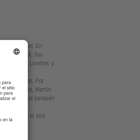
nta de Kassel. En
e Nueva York. Sus
e Modern de Londres y,
s y películas. Por
d Sutherland, Martin
990, en la que también
ras de arte al aire