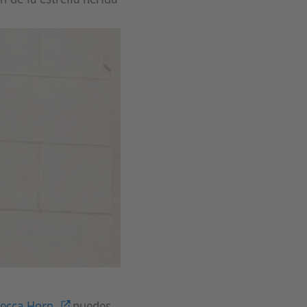
ecca Horn
puedes