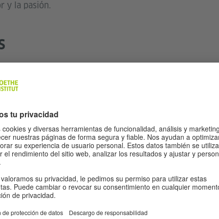
 y la pasión.
S
n se ha expuesto varias veces en la feria de arte docume
ujer que expuso en solitario en el Museo Guggenheim d
esentado en la Neue Nationalgalerie de Berlín, en la Tat
o Guggenheim de Nueva York.
como escultora, también era famosa por sus performance
ndependiente Buster's Bedroom, protagonizada por Donal
aplin, se proyectó en el Festival de Cine de Cannes de 1
n con la ayuda de clips de películas antiguas.
on instalaciones diseñadas para museos y edificios; las ob
 herida, son excepciones.