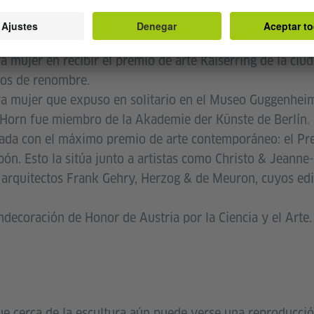
 mujer en recibir el premio de arte Kaiserring de la ciu
eos de renombre.
a mujer que expuso en solitario en el Museo Guggenhei
Horn fue miembro de la Akademie der Künste de Berlín.
ada con el máximo premio de arte contemporáneo: el Pr
pón. Esto la sitúa junto a artistas como Christo & Jeanne
arquitectos Frank Gehry, Herzog & de Meuron, cuyos edi
decoración de Honor de Austria por la Ciencia y el Arte.
e cerca de la escultura aún puede verse una reproducción