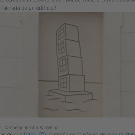
 fachada de un edificio?
de
|
© Goethe-Institut Barcelona
nas de sus
fotos
y también en la página de web de
Reb