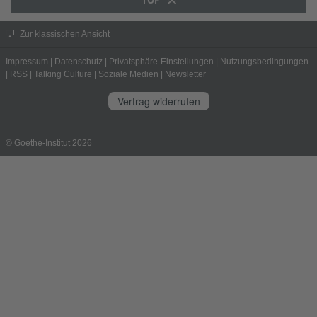
Zur klassischen Ansicht
Impressum
|
Datenschutz
|
Privatsphäre-Einstellungen
|
Nutzungsbedingungen
|
RSS
|
Talking Culture
|
Soziale Medien
|
Newsletter
Vertrag widerrufen
© Goethe-Institut 2026