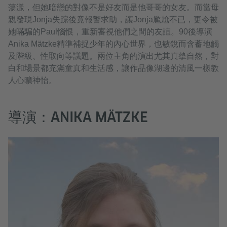
蕩漾，但她暗戀的對像不是好友而是他哥哥的女友。而當母
親發現Jonja失踪後竟報警求助，讓Jonja尷尬不已，更令被
她暪騙的Paul惱恨，重新審視他們之間的友誼。90後導演
Anika Mätzke精準補捉少年的內心世界，也敏銳而含蓄地觸
及階級、性取向等議題。兩位主角的演出尤其真摰自然，對
白和場景都充滿童真和生活感，讓作品像湖邊的清風一樣教
人心曠神怡。
導演：ANIKA MÄTZKE