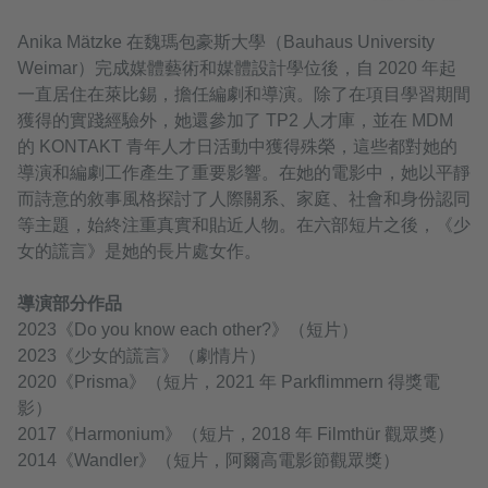
Anika Mätzke 在魏瑪包豪斯大學（Bauhaus University
Weimar）完成媒體藝術和媒體設計學位後，自 2020 年起
一直居住在萊比錫，擔任編劇和導演。除了在項目學習期間
獲得的實踐經驗外，她還參加了 TP2 人才庫，並在 MDM
的 KONTAKT 青年人才日活動中獲得殊榮，這些都對她的
導演和編劇工作產生了重要影響。在她的電影中，她以平靜
而詩意的敘事風格探討了人際關系、家庭、社會和身份認同
等主題，始終注重真實和貼近人物。在六部短片之後，《少
女的謊言》是她的長片處女作。
導演部分作品
2023《Do you know each other?》（短片）
2023《少女的謊言》（劇情片）
2020《Prisma》（短片，2021 年 Parkflimmern 得獎電
影）
2017《Harmonium》（短片，2018 年 Filmthür 觀眾獎）
2014《Wandler》（短片，阿爾高電影節觀眾獎）