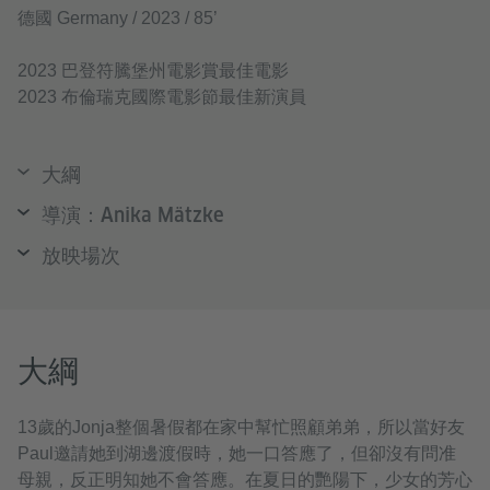
德國 Germany / 2023 / 85’
2023 巴登符騰堡州電影賞最佳電影
2023 布倫瑞克國際電影節最佳新演員
大綱
導演：Anika Mätzke
放映場次
大綱
13歲的Jonja整個暑假都在家中幫忙照顧弟弟，所以當好友
Paul邀請她到湖邊渡假時，她一口答應了，但卻沒有問准
母親，反正明知她不會答應。在夏日的艷陽下，少女的芳心