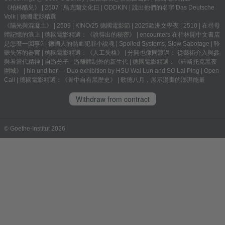
《柏林酷兒》
|
2507
|
烏克蘭文化日
|
ODDKIN
|
說出他們的名字 Das Deutsche
Volk
|
德國電影精選
《陽光與混凝土》
|
2509
|
KINO/25 德國電影節
|
2025歐洲文學夜
|
2510
|
在尋母
體記憶的浪上
|
德國電影精選：《說得出的秘密》
|
encounters 在柏林開中文書店
是怎麼一回事?
|
德國人的熱血犯罪小說魂
|
Spoiled Systems, Slow Sabotage
|
聆
聽失落的器官
|
德國電影精選：《人工失格》
|
分開也像同渡過： 從藝術介入與參
與看當代精神
|
自游分子 - 游離體制外的新生代
|
德國電影精選：《羅斯托克黑夜
圍城》
|
hin und her — Duo exhibition by HSU Wai Lun and SO Lai Ping
|
Open
Call
|
德國電影精選：《骨中自有黑歷史》
|
歌德八月，展示漫畫的澎湃能量
Withdraw from contract
© Goethe-Institut 2026