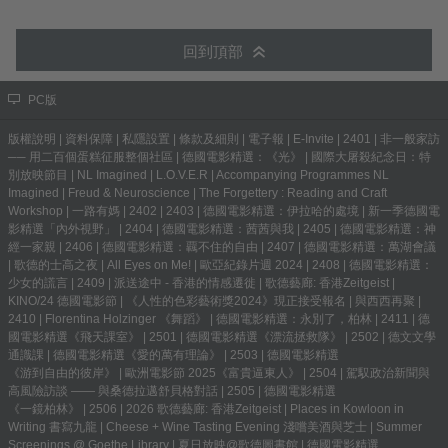
回到頂部
PC版
版權說明
|
資料保障
|
私隱設置
|
條款及細則
|
電子報
|
E-Invite
|
2401
|
非一般家訪
── 用二百個蛋糕征服整個社區
|
德國電影精選：《光》
|
國際大屠殺紀念日：特
別放映節目
|
NL Imagined
|
L.O.V.E.R
|
Accompanying Programmes NL
Imagined
|
Freud & Neuroscience
|
The Forgettery : Reading and Craft
Workshop
|
一路有媽
|
2402
|
2403
|
德國電影精選：伊拉哈的處境
|
新一季德國電
影精選「內外視野」
|
2404
|
德國電影精選：茜茜與我
|
2405
|
德國電影精選：神
經一家親
|
2406
|
德國電影精選：覊不住的自由
|
2407
|
德國電影精選：萬湖會議
|
歌德的士高之夜
|
All Eyes on Me!
|
歐亞紀錄片週 2024
|
2408
|
德國電影精選：
少女的謊言
|
2409
|
派送途中 - 香港的情感遷徙
|
歌德藝廊: 香港Zeitgeist
|
KINO/24 德國電影節
|
《人性的色彩藝術獎2024》現正接受報名
|
與西西再聚
|
2410
|
Florentina Holzinger 《舞蹈》
|
德國電影精選：永別了，柏林
|
2411
|
德
國電影精選《飛天課室》
|
2501
|
德國電影精選《漂流拯救隊》
|
2502
|
德文文學
通識課
|
德國電影精選《愛的萬有理論》
|
2503
|
德國電影精選
《游到自由的彼岸》
|
歐洲電影節 2025《富貴逼東人》
|
2504
|
駕馭政治新聞與
高風險訪談 —— 與桑德拉邁舒貝格對話
|
2505
|
德國電影精選
《一鏡柏林》
|
2506
|
2026 歌德藝廊: 香港Zeitgeist
|
Places in Kowloon in
Writing 書寫九龍
|
Cheese + Wine Tasting Evening 淺嚐美酒與芝士
|
Summer
Screenings @ Goethe Library | 夏日放映@歌德圖書館
|
德國電影精選