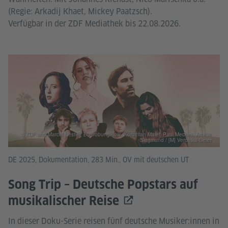
(Regie: Arkadij Khaet, Mickey Paatzsch).
Verfügbar in der ZDF Mediathek bis 22.08.2026.
© ZDF und Marcel Nestler, Buerobungalow, Korbinian Maier, Paul Meckes, Amélie
Siegmund / [M] Veronika Geier
DE 2025, Dokumentation, 283 Min., OV mit deutschen UT
Song Trip – Deutsche Popstars auf
musikalischer Reise
In dieser Doku-Serie reisen fünf deutsche Musiker:innen in