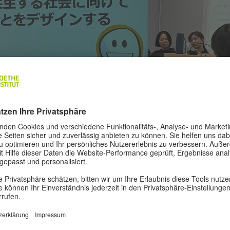
ann eine ganztägige Beratung des Projektes im Rahmen d
t statt. Prof. Kimura hielte einen Vortrag zum Thema „D
ukünftigen Möglichkeiten, und Gefahren bei der Nutzung 
lte, vor allem im Zusammenleben der jungen Menschen,
len verständlich erklärt. Danach folgte der Vortrag von 
an, Cloud Success Service Japan, zum Thema „Design-Th
enntnisse, dass die Ideen, die man im Alltag gewinnt, nich
am mit anderen Menschen entwickelt werden können un
s Mittel für das Gestalten der zwischen menschlichen Bez