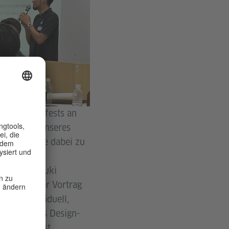
es Deutschfests an
ie Zukunft unseres
von KI sowie dabei zu
 wurde an
Herrn Haruyuki
inking“. Der Vortrag
t nur individuell,
d damit das Design-
iehungen ist.