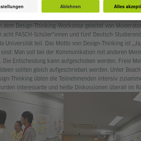
hen Vorträgen nahmen die PASCH-Schüler*innen und Stud
an dem Design-Thinking-Workshop geleitet von Moderat
en acht PASCH-Schüler*innen und fünf Deutsch-Studieren
 Universität teil. Das Motto von Design-Thinking ist „Ja
sind: Man soll bei der Kommunikation mit anderen Mens
n. Die Entscheidung kann aufgeschoben werden. Freie M
Ideen sollten gleich aufgeschrieben werden. Unter Beach
ign-Thinking übten die Teilnehmenden intensiv zusamme
rden interessante und heiße Diskussionen überall im R