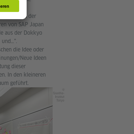
ierende aus der
oren von SAP Japan
de aus der Dokkyo
, und…“.
chen die Idee oder
einungen/Neue Ideen
tung dieser
n. In den kleineren
aum geführt.
©
Goethe-
Institut
Tokyo