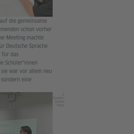
 auf die gemeinsame
ehmenden schon vorher
line-Meeting machte
für Deutsche Sprache
 für das
ie Schüler*innen
 sie war vor allem neu
 sondern eine
©
Goethe-
Institut
Tokyo