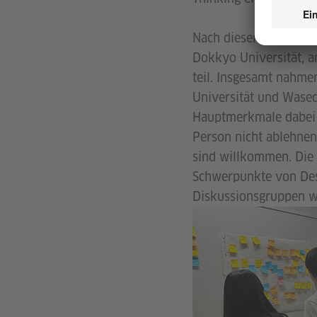
Nach diesen öffentlic
Dokkyo Universität, 
teil. Insgesamt nahm
Universität und Waseda
Hauptmerkmale dabei 
Person nicht ablehne
sind willkommen. Die 
Schwerpunkte von Des
Diskussionsgruppen wu