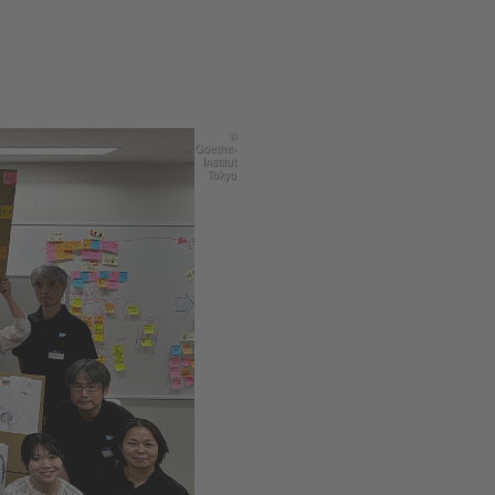
©
Goethe-
Institut
Tokyo