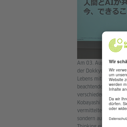
Am 03. August fand d
der Dokkyo Universitä
Lebens mit KI“. Die z
beachtende Sachverha
verschiedenen Beispie
Kobayashi von SAP Jap
vermittelte solche Erk
sondern auch gemeins
Thinking ein nützliche