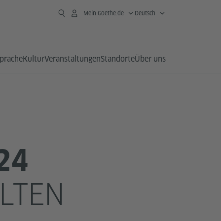
Mein Goethe.de
Deutsch
prache
Kultur
Veranstaltungen
Standorte
Über uns
24
ALTEN