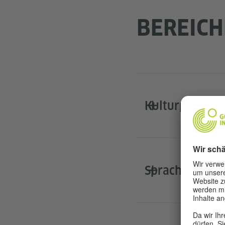
BEREICH
Kulturprogra
Sprache und B