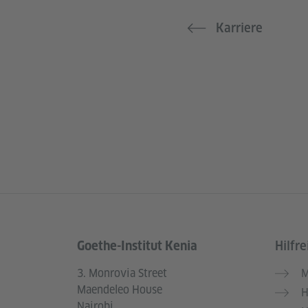
Karriere
Goethe-Institut Kenia
Hilfre
Service- und Informationsbereich
3. Monrovia Street
M
Maendeleo House
H
Nairobi