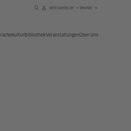
Mein Goethe.de
Deutsch
prache
Kultur
Bibliothek
Veranstaltungen
Über Uns