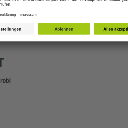
entrum und Bibliothek
T
irobi