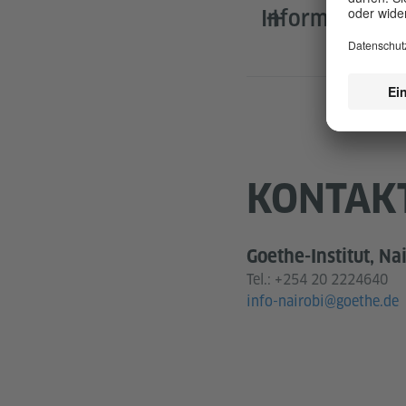
Informationsz
KONTAK
Goethe-Institut, Na
Tel.:
+254 20 2224640
info-nairobi@goethe.de