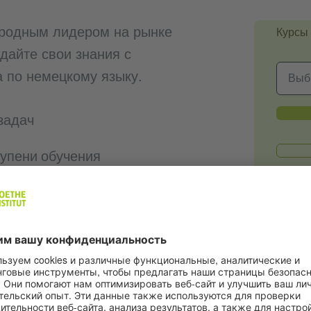
ародным лидером на рынке
Курсы
дайте свои знания с
 по немецкому языку.
задач
тупени обучения
 подтверждающие знания