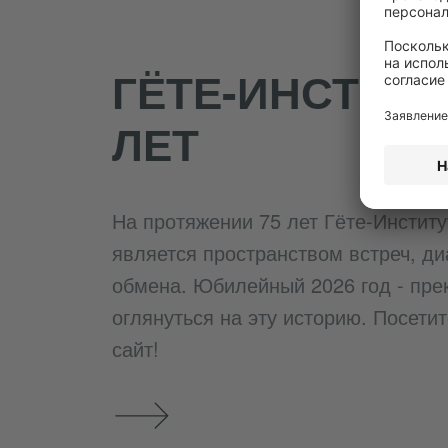
ГЁТЕ-ИНСТИТУ
ЛЕТ
На протяжении 75 лет Гёте-Институ
является пространством встреч, ди
обмена. Юбилейный 2026 год - пре
оглянуться на эту историю. Посет
сайт!