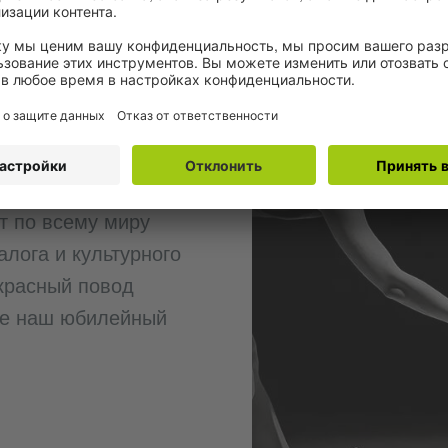
ТУ 75
т по всему миру
алога и культурного
красный повод
ите наш юбилейный