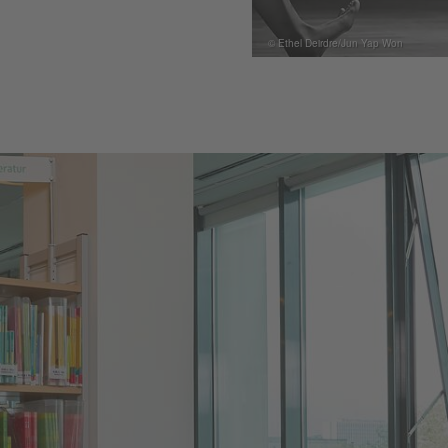
© Ethel Deirdre/Jun Yap Won