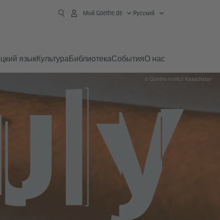
Мой Goethe.de
Pусский
цкий язык
Культура
Библиотека
События
О нас
© Goethe-Institut Kasachstan