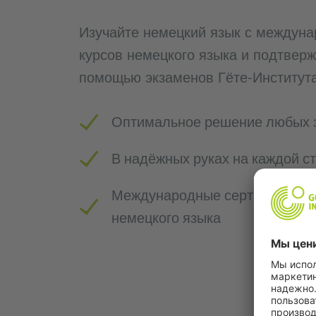
Изучайте немецкий язык с междун
курсов немецкого языка и подтверж
помощью экзаменов Гёте-Института
Оптимальное решение любых 
В надёжных руках на каждой с
Международные сертификаты,
немецкого языка