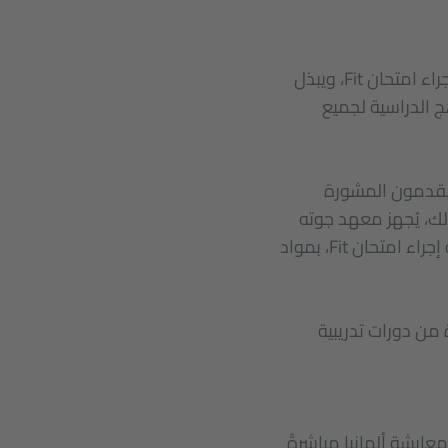
يعمل معهد جوته من خلال مبادرة "المدارس: شركاء المستقبل"، التي ستقدم إمكانية إجراء امتحان Fit، ويبذل
هج الدراسية لجميع
ويقدمون المشورة
لك، يُجهز معهد جوته
المدارس التي يدعمها ضمن مبادرة "المدارس: شركاء المستقبل"، والتي ستقدم إمكانية إجراء امتحان Fit، بمواد
من دورات تدريبية
عايشة ألمانيا مباشرةً