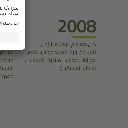
25
2008
كان هو عام الإطلاق الأول
دولة ست
للمبادرة، وبدأ معهد جوته بالتعاون
مع أولى مدارس مبادرة "المدارس:
مبادرة
شركاء المستقبل".
المستقب
معهد ج