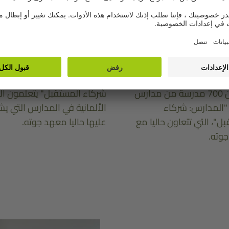
250.000
1
كون على مسار الرحلة إلى
طالب من طلاب مبادرة "المدا
أكثر من 700 مدرسة من مدارس
شركاء المستقبل" يتعلمون ال
 "المدارس: شركاء
الألمانية في المدارس التي ي
ل"، التي تتعاون حاليا مع
عليها حاليا معهد جوته.
وته.