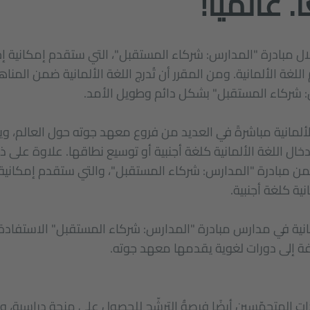
. عالميا!
للغة الألمانية. ومن المقرر أن تُدرج اللغة الألمانية ضمن المنا
 شركاء المستقبل" بشكل دائم وطويل الأمد.
الألمانية مباشرةً في العديد من فروع معهد جوته حول العالم، 
ال اللغة الألمانية كلغة أجنبية أو توسيع نطاقها. علاوة على ذ
نية كلغة أجنبية.
نية في مدارس مبادرة "المدارس: شركاء المستقبل" الاستفادة 
فة إلى دورات لغوية يقدمها معهد جوته.
يذات المتحمّسين أيضًا فرصةُ الترشّح للحصول على منحة دراسية، وم