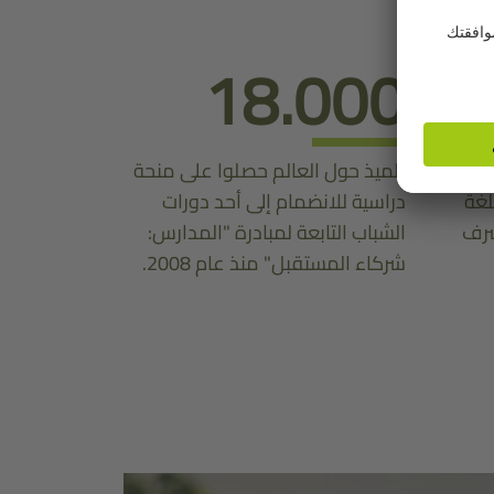
18.000
رس:
تلميذ حول العالم حصلوا على منحة
لغة
دراسية للانضمام إلى أحد دورات
شرف
الشباب التابعة لمبادرة "المدارس:
شركاء المستقبل" منذ عام 2008.