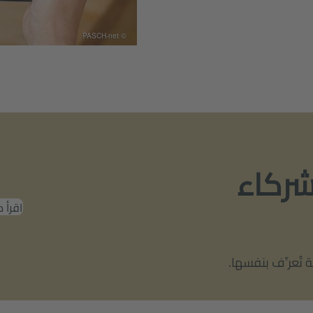
© PASCH-net
شركاء
اقرأ 
تُعرِّف بنفسها.