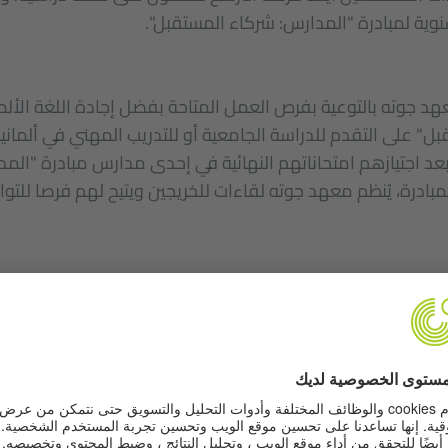
سنوية لمبادرة "المدارس: شركاء المستقبل".
هد جوته بالتوعية بفرص العمل المتاحة بفضل إجادة اللغة الألما
ل" على التقدم للدراسة الجامعية أو للتدريب المهني في ألماني
عد اجتيازهم امتحاناتهم النهائية في إحدى مدارس مبادرة "الم
بادرة، يُنظم معهد جوته لقاءات للخريجين ويتيح لهم فرصا للت