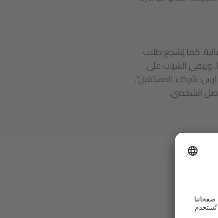
نية. كما يُشجع طلاب
ا. ويبقى الشباب على
دارس: شركاء المستقبل".
واصل الشخصي.