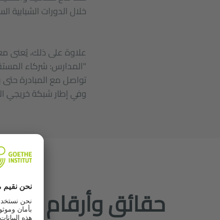
خلال الدورات الشبابية ال
علاوة على ذلك، يُعنى مع
"المدارس: شركاء المستقب
تواصل مع المبادرة حتى ب
وفي إطار شبكة خريجي الم
حقائق وأرقام