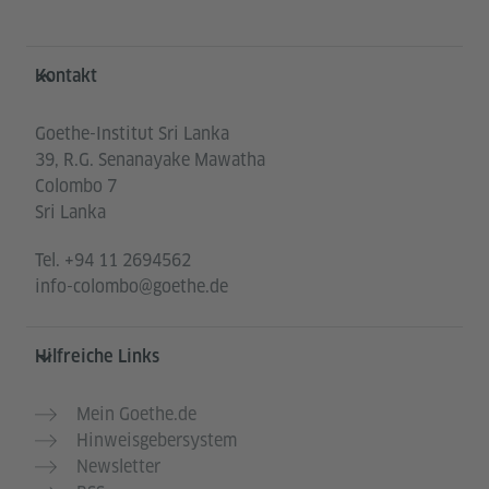
Service- und Informationsbereich
Kontakt
Goethe-Institut Sri Lanka
39, R.G. Senanayake Mawatha
Colombo 7
Sri Lanka
Tel.
+94 11 2694562
info-colombo@goethe.de
Hilfreiche Links
Mein Goethe.de
Hinweisgebersystem
Newsletter