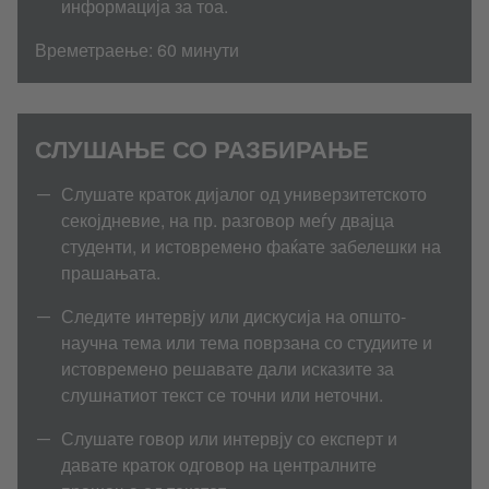
информација за тоа.
Времетраење: 60 минути
СЛУШАЊЕ СО РАЗБИРАЊЕ
Слушате краток дијалог од универзитетското
секојдневие, на пр. разговор меѓу двајца
студенти, и истовремено фаќате забелешки на
прашањата.
Следите интервју или дискусија на општо-
научна тема или тема поврзана со студиите и
истовремено решавате дали исказите за
слушнатиот текст се точни или неточни.
Слушате говор или интервју со експерт и
давате краток одговор на централните