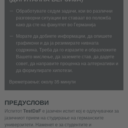
Обработувате седум задачи, кои во различни
разговорни ситуации ве ставаат во положба
како да сте на факултет во Германија
Морате да добиете информации, да опишете
графикони и да ја резимирате нивната
содржина. Треба да го изразите и образложите
Вашето мислење, да заземете став, да дадете
совет, да направите проценка на алтернативи и
да формулирате хипотези.
Времетраење: околу 35 минути
ПРЕДУСЛОВИ
Испитот
TestDaF
е јазичен испит кој е одлучувачки за
јазичниот прием на студирање на германските
универзитети. Наменет е за студентите и