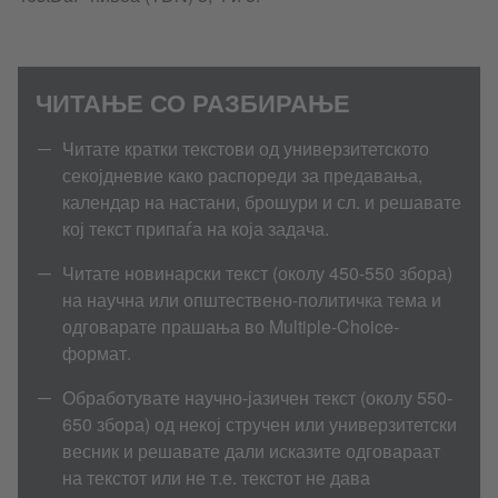
ЧИТАЊЕ СО РАЗБИРАЊЕ
Читате кратки текстови од универзитетското
секојдневие како распореди за предавања,
календар на настани, брошури и сл. и решавате
кој текст припаѓа на која задача.
Читате новинарски текст (околу 450-550 збора)
на научна или општествено-политичка тема и
одговарате прашања во Multiple-Choice-
формат.
Обработувате научно-јазичен текст (околу 550-
650 збора) од некој стручен или универзитетски
весник и решавате дали исказите одговараат
на текстот или не т.е. текстот не дава