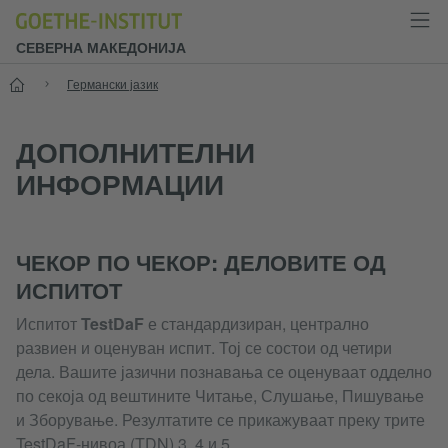
СЕВЕРНА МАКЕДОНИЈА
Почеток
Германски јазик
ДОПОЛНИТЕЛНИ
ИНФОРМАЦИИ
ЧЕКОР ПО ЧЕКОР: ДЕЛОВИТЕ ОД
ИСПИТОТ
Испитот
TestDaF
е стандардизиран, централно
развиен и оценуван испит. Тој се состои од четири
дела. Вашите јазични познавања се оценуваат одделно
по секоја од вештините Читање, Слушање, Пишување
и Зборување. Резултатите се прикажуваат преку трите
TestDaF-нивоа (TDN) 3, 4 и 5.