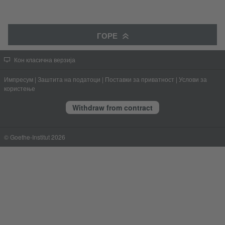
ГОРЕ
Кон класична верзија
Импресум
|
Заштита на податоци
|
Поставки за приватност
|
Услови за
користење
Withdraw from contract
© Goethe-Institut 2026