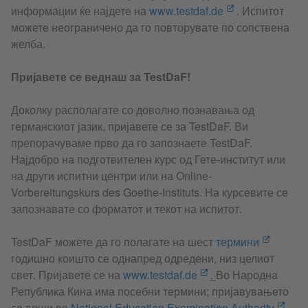
информации ќе најдете на
www.testdaf.de
. Испитот
можете неограничено да го повторувате по сопствена
желба.
Пријавете се веднаш за TestDaF!
Доколку располагате со доволно познавања од
германскиот јазик, пријавете се за TestDaF. Ви
препорачуваме прво да го запознаете TestDaF.
Најдобро на подготвителен курс од Гете-институт или
на други испитни центри или на Online-
Vorbereitungskurs des Goethe-Instituts. На курсевите се
запознавате со форматот и текот на испитот.
TestDaF можете да го полагате на шест
термини
годишно коишто се однапред одредени, низ целиот
свет. Пријавете се на
www.testdaf.de
.
Во Народна
Република Кина има посебни термини; пријавувањето
се врши во
National Education Examination Authority
.