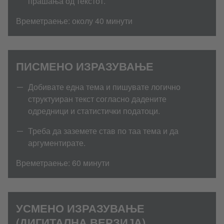
прашања од текстот.
Времетраење: околу 40 минути
ПИСМЕНО ИЗРАЗУВАЊЕ
Добивате една тема и пишувате логично
структуиран текст согласно дадените
одредници и статистички податоци.
Треба да заземете став по таа тема и да
аргументирате.
Времетраење: 60 минути
УСМЕНО ИЗРАЗУВАЊЕ
(ДИГИТАЛНА ВЕРЗИЈА)