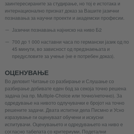
заинтересираните за студирање, но тој е истотака и
интернационално признат доказ за Вашите јазични
познавања за научни проекти и академски професии.
Јазични познавања најниско на ниво Б2
700 до 1 000 наставни часа по германски јазик од по
45 минути, во зависност од предзнаењата и
предусловите за учење (не е потребен доказ).
ОЦЕНУВАЊЕ
Во деловит Читање со разбирање и Слушање со
разбирање добивате еден бод за секоја точно решена
задача (на пр. Multiple-Choice или точно/неточно). За
одредување на нивото одлучувачки е бројот на точно
решените задачи. Двата испитни дела Писмно и Усно
изразување ги оценуваат обучени и искусни
испитувачи. Оценувањето и одредувањето на ниво е
согласно табелата со критериуми. Подетални