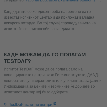
Кандидатите со хендикеп треба навремено да го
известат испитниот центар и да приложат валидна
лекарска потврда. Во тој случај спроведувањето на
испитот ќе се приспособи на кандидатот.
КАДЕ МОЖАМ ДА ГО ПОЛАГАМ
TESTDAF?
Испитот TestDaF може да се полага само на
лиценцираните центри, како Гете-институтите, ДААД-
лекторатите, универзитетите или училиштата за јазици.
Информација за цените и термините ќе добиете во
испитниот центар кој ќе го одберете.
TestDaF-испитни центри