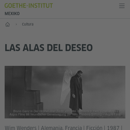
MEXIKO
Inicio
Cultura
LAS ALAS DEL DESEO
Bruno Ganz in
Der Himmel über Berlin
von Wim Wenders © 1987 Road Movies –
Argos Films Mit freundlicher Genehmigung der Wim Wenders Stiftung – Argos Films
Wim Wenders | Alemania, Francia | Ficción | 1987 |