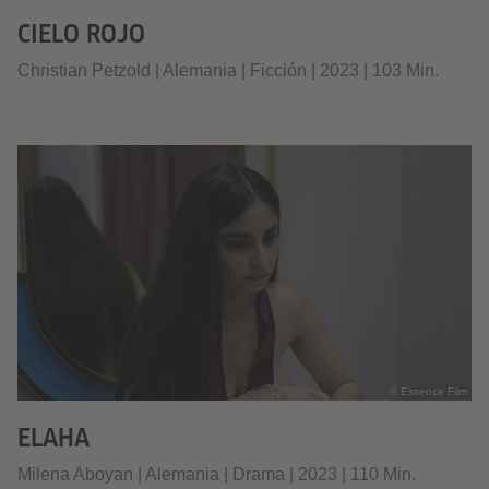
CIELO ROJO
Christian Petzold | Alemania | Ficción | 2023 | 103 Min.
© Essence Film
ELAHA
Milena Aboyan | Alemania | Drama | 2023 | 110 Min.