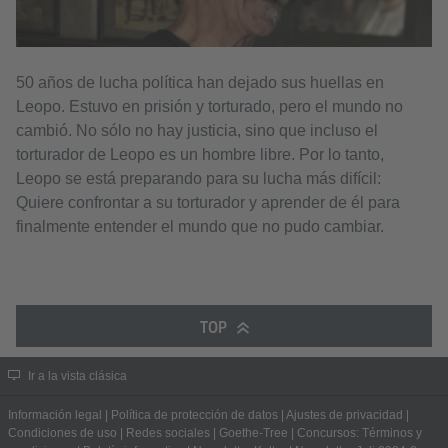
50 años de lucha política han dejado sus huellas en
Leopo. Estuvo en prisión y torturado, pero el mundo no
cambió. No sólo no hay justicia, sino que incluso el
torturador de Leopo es un hombre libre. Por lo tanto,
Leopo se está preparando para su lucha más difícil:
Quiere confrontar a su torturador y aprender de él para
finalmente entender el mundo que no pudo cambiar.
TOP
Ir a la vista clásica
Información legal
|
Política de protección de datos
|
Ajustes de privacidad
|
Condiciones de uso
|
Redes sociales
|
Goethe-Tree
|
Concursos: Términos y