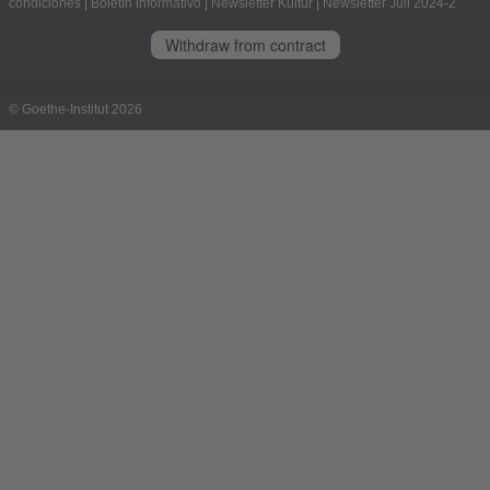
condiciones
|
Boletín informativo
|
Newsletter Kultur
|
Newsletter Juli 2024-2
Withdraw from contract
© Goethe-Institut 2026