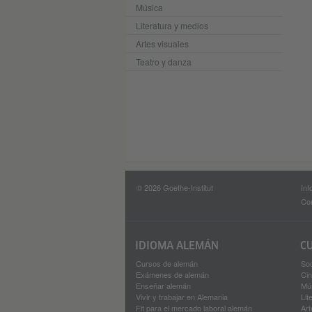
Música
Literatura y medios
Artes visuales
Teatro y danza
© 2026 Goethe-Institut
Inf
Con
IDIOMA ALEMÁN
C
Cursos de alemán
So
Exámenes de alemán
Ci
Enseñar alemán
Mú
Vivir y trabajar en Alemania
Lit
Fit para el mercado laboral alemán
Art