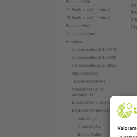
Berlinale 2026
de 
24. Festival de Cine Alemán
fe
25. Festival de Cine Alemán
20
Punto de Vista
Pr
¡Delirio de series!
Filmoteca
Campus Latino 2017/2018
Campus Latino 2019/2020
Campus Latino 2020-2021
Más Información
Talleres adicionales
Impresiones de los
participantes
El conocimiento sale a jugar
Expertos Campus Latino
Jutta Krug
Charlotte Uzu
Bettina Walter