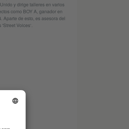
nido y dirige talleres en varios
oyectos como BOY A, ganador en
arte de esto, es asesora del
'Street Voices‘.