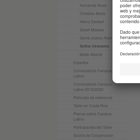
Fernanda Rossi
Christian Beetz
Heino Deckert
Sarah Mosses
Gema Juárez Allen
Selina Ukwuoma
Maite Alberdi
Expertos
Convocatoria Campus
Latino
Convocatoria Campus
Latino 2019/2020
Películas de referencia
Taller en Costa Rica
Prensa sobre Campus
Latino
Participantes del Taller
Socios de Cooperación