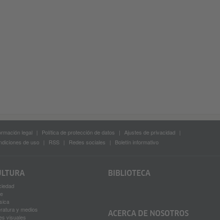
ormación legal
Política de protección de datos
Ajustes de privacidad
diciones de uso
RSS
Redes sociales
Boletín informativo
ULTURA
BIBLIOTECA
ciedad
ne
sica
eratura y medios
ACERCA DE NOSOTROS
es visuales