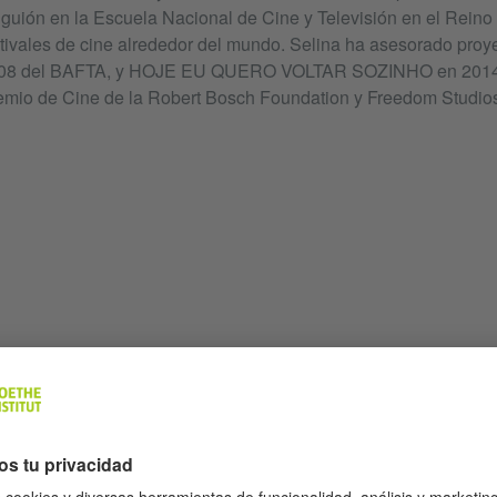
guión en la Escuela Nacional de Cine y Televisión en el Reino U
stivales de cine alrededor del mundo. Selina ha asesorado pr
08 del BAFTA, y HOJE EU QUERO VOLTAR SOZINHO en 2014. Ap
emio de Cine de la Robert Bosch Foundation y Freedom Studios 