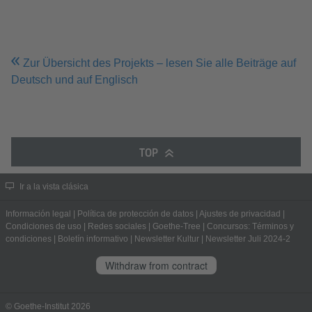
Zur Übersicht des Projekts – lesen Sie alle Beiträge auf
Deutsch und auf Englisch
TOP
Ir a la vista clásica
Información legal
|
Política de protección de datos
|
Ajustes de privacidad
|
Condiciones de uso
|
Redes sociales
|
Goethe-Tree
|
Concursos: Términos y
condiciones
|
Boletín informativo
|
Newsletter Kultur
|
Newsletter Juli 2024-2
Withdraw from contract
© Goethe-Institut 2026