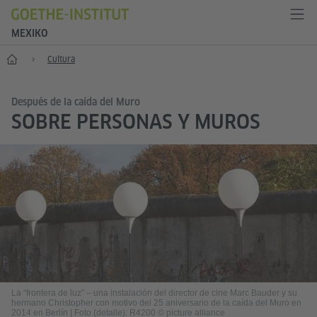
MEXIKO
Inicio
Cultura
Después de la caída del Muro
SOBRE PERSONAS Y MUROS
La “frontera de luz” – una instalación del director de cine Marc Bauder y su
hermano Christopher con motivo del 25 aniversario de la caída del Muro en
2014 en Berlín
|
Foto (detalle): R4200 © picture alliance