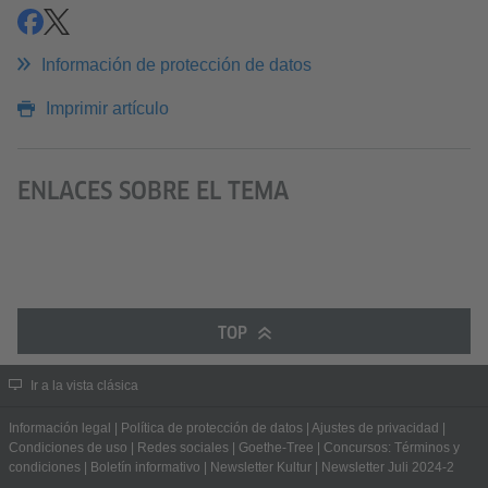
compartir
compartir
Información de protección de datos
Imprimir artículo
ENLACES SOBRE EL TEMA
TOP
Ir a la vista clásica
Información legal
|
Política de protección de datos
|
Ajustes de privacidad
|
Condiciones de uso
|
Redes sociales
|
Goethe-Tree
|
Concursos: Términos y
condiciones
|
Boletín informativo
|
Newsletter Kultur
|
Newsletter Juli 2024-2