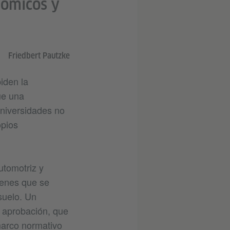
nómicos y
Friedbert Pautzke
iden la
ue una
niversidades no
opios
utomotriz y
venes que se
suelo. Un
e aprobación, que
marco normativo