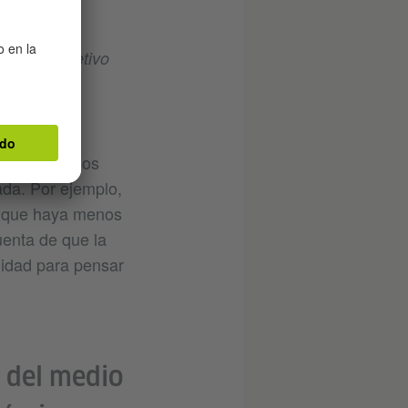
noveno objetivo
lización
ambién tenemos
ada. Por ejemplo,
ra que haya menos
uenta de que la
nidad para pensar
n del medio