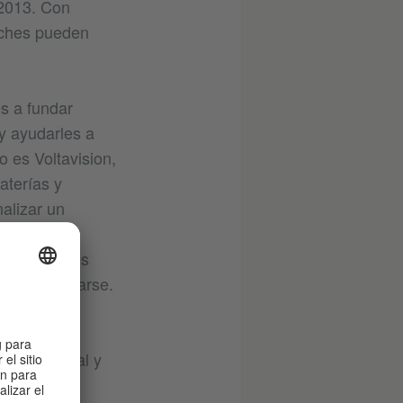
 2013. Con
oches pueden
es a fundar
y ayudarles a
 es Voltavision,
aterías y
alizar un
entro de la
ugar, darles
a autoemplearse.
iendo un
que integral y
ambiente;