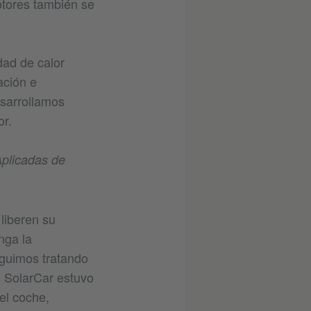
tores también se
dad de calor
ación e
esarrollamos
or.
Aplicadas de
liberen su
nga la
guimos tratando
o SolarCar estuvo
el coche,