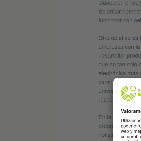
planearon el via
SolarCar demostr
funcionar con cel
Otro objetivo es 
empresas con la 
desarrollar prod
que en tan solo 
electrónica más 
camino: primero,
universidad de t
responsabilidade
En la Universid
programa de maes
holístico de la 