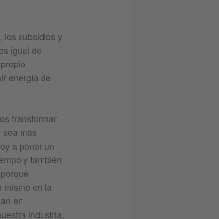
 los subsidios y
es igual de
 propio
ir energía de
mos transformar
e sea más
Voy a poner un
tiempo y también
 porque
lo mismo en la
jan en
uestra industria,