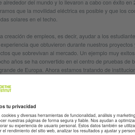
je alrededor del mundo y lo llevaron a cabo con éxito en
amos que la movilidad eléctrica es posible y que los c
das solares en el techo.
la creación de empleos, es decir, ayudar a los estudiant
experiencia que obtuvieron durante nuestros proyectos 
uctos que sobrevivan al mercado. Un ejemplo muy exitoso
ocho años se ha convertido en el centro de pruebas de b
grande de Europa. Ahora estamos tratando de institucion
 identificar alumnxs que tengan una idea y promoverla d
al manera que puedan fundar una empresa. En segundo l
s durante sus estudios y brindarles experiencia útil par
ad de Ciencias Aplicadas de Bochum hemos estado ofrec
tría en sustentabilidad desde 2013. Preferimos un enfo
sustentabilidad, porque es más que protección del medio 