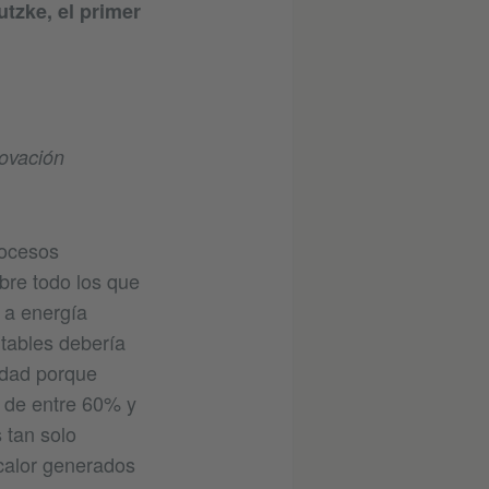
tzke, el primer
novación
rocesos
bre todo los que
 a energía
ntables debería
lidad porque
, de entre 60% y
 tan solo
 calor generados