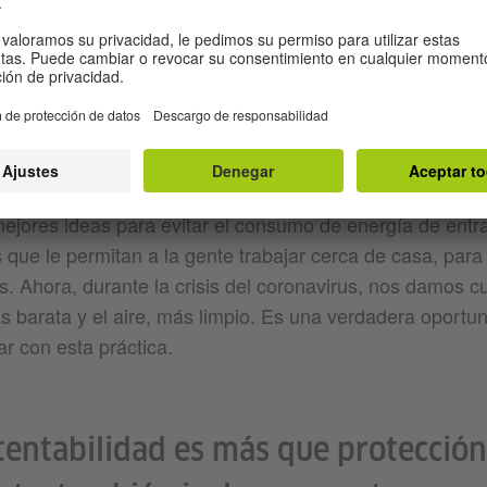
aspectos económicos y sociales.
l, ¿que le gustaría que hiciera Alemania para lograr el 
struir infraestructuras resilientes, promover la industria
entar la innovación”?
ergética en procesos industriales es importante, pero t
mejores ideas para evitar el consumo de energía de entr
s que le permitan a la gente trabajar cerca de casa, pa
s. Ahora, durante la crisis del coronavirus, nos damos c
s barata y el aire, más limpio. Es una verdadera oportu
r con esta práctica.
tentabilidad es más que protecció