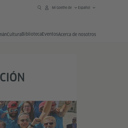
Mi Goethe.de
Español
Biblioteca
Eventos
emán
Cultura
Acerca de nosotros
CCIÓN