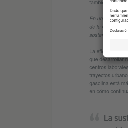
también incluye 
En un mundo idea
de la ONU de “con
sostenible y fom
La eficiencia en
que desarrollar 
centros laborale
trayectos urbano
gasolina está má
en cómo continua
La sus