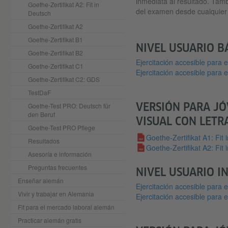
inmediata al resultado. Tamb
Goethe-Zertifikat A2: Fit in
del examen desde cualquier t
Deutsch
Goethe-Zertifikat A2
Goethe-Zertifikat B1
NIVEL USUARIO BÁ
Goethe-Zertifikat B2
Ejercitación accesible para
Goethe-Zertifikat C1
Ejercitación accesible para
Goethe-Zertifikat C2: GDS
TestDaF
VERSIÓN PARA JÓ
Goethe-Test PRO: Deutsch für
den Beruf
VISUAL CON LETR
Goethe-Test PRO Pflege
Goethe-Zertifikat A1: Fit 
Resultados
Goethe-Zertifikat A2: Fit
Asesoría e información
Preguntas frecuentes
NIVEL USUARIO IN
Enseñar alemán
Ejercitación accesible para
Vivir y trabajar en Alemania
Ejercitación accesible para
Fit para el mercado laboral alemán
Practicar alemán gratis