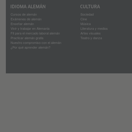
IDIOMA ALEMÁN
CULTURA
Cursos de alemán
Sociedad
Exámenes de alemán
Cine
Enseñar alemán
Música
Vivir y trabajar en Alemania
Literatura y medios
Fit para el mercado laboral alemán
Artes visuales
Practicar alemán gratis
Teatro y danza
Nuestro compromiso con el alemán
¿Por qué aprender alemán?