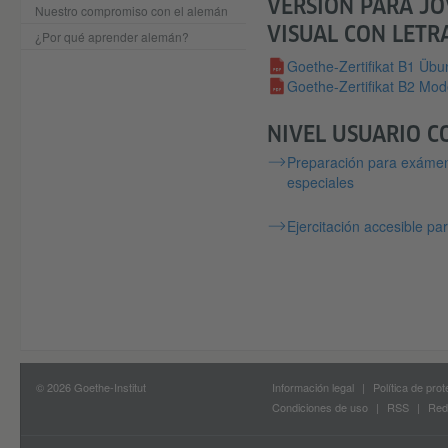
VERSIÓN PARA JÓ
Nuestro compromiso con el alemán
VISUAL CON LETR
¿Por qué aprender alemán?
Goethe-Zertifikat B1 Übu
Goethe-Zertifikat B2 Mode
NIVEL USUARIO CO
Preparación para exámen
especiales
Ejercitación accesible p
© 2026 Goethe-Institut
Información legal
Política de pro
Condiciones de uso
RSS
Red