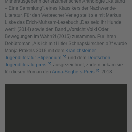
Mitherausgeberin der erzählerischen Anthologie „Kaltland
– Eine Sammlung“, eines Klassikers der Nachwende-
Literatur. Für den Verbrecher Verlag stellt sie mit Markus
Liske das Erich-Mühsam-Lesebuch „Das seid ihr Hunde
wert!“ (2014) sowie den Band „Vorsicht Volk! Oder:
Bewegungen im Wahn?! (2015) zusammen. Für ihren
Debütroman „Als ich mit Hitler Schnapskirschen aß“ wurde
Manja Präkels 2018 mit dem
Kranichsteiner
Jugendliteratur-Stipendium
und dem
Deutschen
Jugendliteraturpreis
ausgezeichnet, zudem bekam sie
für diesen Roman den
Anna-Seghers-Preis
2018.