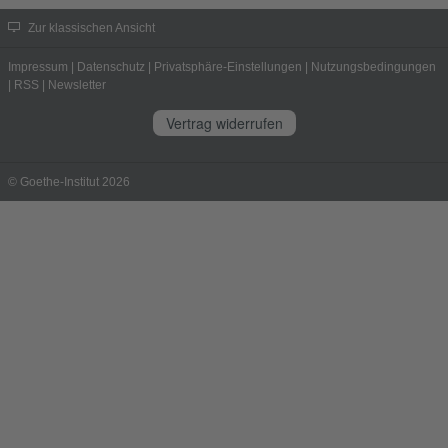
Zur klassischen Ansicht
Impressum
|
Datenschutz
|
Privatsphäre-Einstellungen
|
Nutzungsbedingungen
|
RSS
|
Newsletter
Vertrag widerrufen
© Goethe-Institut 2026