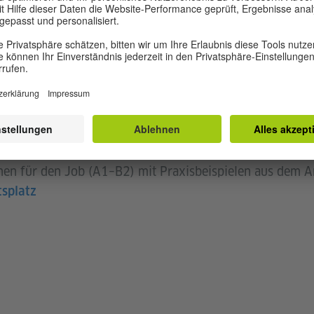
rialien zur Vorbereitung auf Studium und Arbeit in Deuts
 des DAAD
Kommunikation und Einstieg in den deutschen Arbeitsmar
elt in Deutschland
lernen mit Themen rund um Kultur, Alltag und Interessen
pert*innen zu aktuellen Themen aus Deutschland.
ündig“
nen für den Job (A1–B2) mit Praxisbeispielen aus dem Ar
splatz