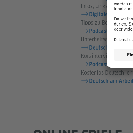
Infos, Links und Mate
Digitaler Campus
Tipps zu Bewerbung, 
Podcast: Arbeitsw
Unterhaltsam Deutsch 
Deutschlernreise
Kurzinterviews mit Ex
Podcast „kurz & b
Kostenlos Deutsch ler
Deutsch am Arbeit