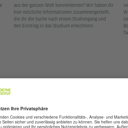
e
aus der ganzen Welt kennenlernen? Wir haben dir
ve
hier nützliche Informationen zusammengestellt,
We
die dir die Suche nach einem Studiengang und
si
den Einstieg in das Studium erleichtern:
Be
fa
CHE INFORMATIONSPO
ionale Alumni – vernetzen, austauschen, dranbleiben.
tschland