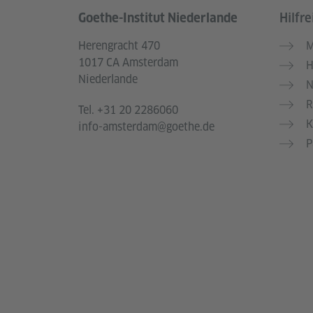
Goethe-Institut Niederlande
Hilfre
Service- und Informationsbereich
Herengracht 470
M
1017 CA Amsterdam
H
Niederlande
N
R
Tel.
+31 20 2286060
K
info-amsterdam@goethe.de
P