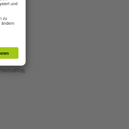
chland.
kt.
.
beitsalltag.