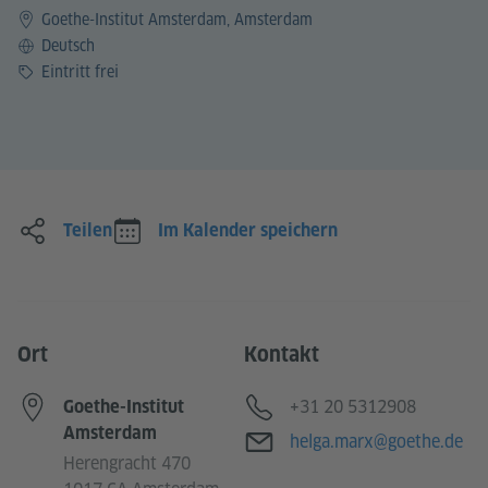
Goethe-Institut Amsterdam, Amsterdam
Sprache
Deutsch
Preis
Eintritt frei
Teilen
Im Kalender speichern
Ort
Kontakt
Telefon
+31 20 5312908
Goethe-Institut
Amsterdam
E-Mail
helga.marx@goethe.de
Herengracht 470