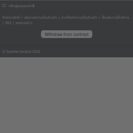
กลับสู่มุมมองปกติ
คำสงวนสิทธิ์
|
นโยบายความเป็นส่วนตัว
|
การตั้งค่าความเป็นส่วนตัว
|
เงื่อนไขการใช้บริการ
|
RSS
|
จดหมายข่าว
Withdraw from contract
© Goethe-Institut 2026