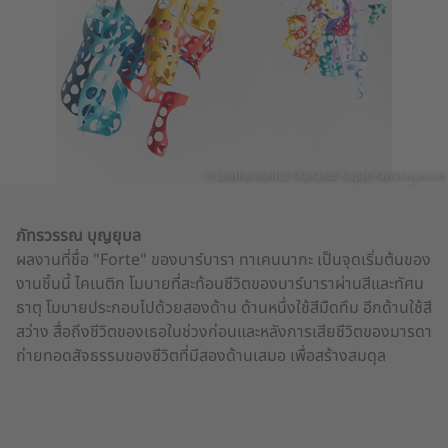
© Goethe-Institut Thailand/ Napat Pattarayanond
ภัทรวรรณ บุญยุบล
ผลงานที่ชื่อ "Forte" ของบาร์บารา ทาเคนนากะ เป็นจุดเริ่มต้นของ
งานชิ้นนี้ ไคเนติก โมบายที่สะท้อนชีวิตของบาร์บาราผ่านสีและทัศน
ธาตุ โมบายประกอบไปด้วยสองด้าน ด้านหนึ่งใช้สีมืดทึม อีกด้านใช้สี
สว่าง สื่อถึงชีวิตของเธอในช่วงก่อนและหลังการเสียชีวิตของมารดา
ถ่ายทอดสัจธรรมของชีวิตที่มีสองด้านเสมอ เพื่อสร้างสมดุล