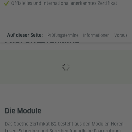
Offizielles und international anerkanntes Zertifikat
Auf dieser Seite:
Prüfungstermine
Informationen
Vorausse
PRÜFUNGSTERMINE
Die Module
Das Goethe-Zertifikat B2 besteht aus den Modulen Hören,
Lesen, Schreiben und Sprechen (mündliche Paarprüfung).