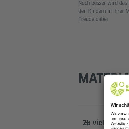
Noch besser wird das g
den Kindern in Ihrer 
Freude dabei
MATERI
Zu viel Papier |