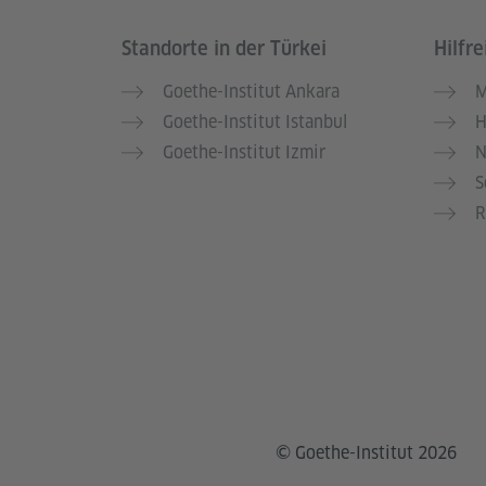
Standorte in der Türkei
Hilfre
Service- und Informationsbereich
Goethe-Institut Ankara
M
Goethe-Institut Istanbul
H
Goethe-Institut Izmir
N
S
R
© Goethe-Institut 2026