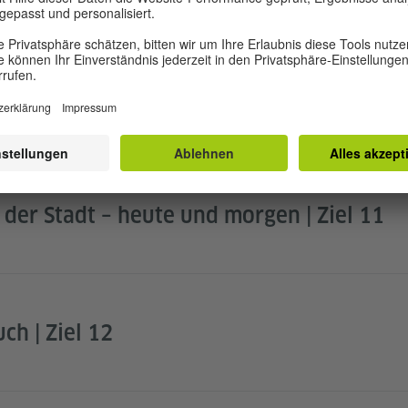
uch und Herkunft | Ziel 7
 der Stadt – heute und morgen | Ziel 11
h | Ziel 12