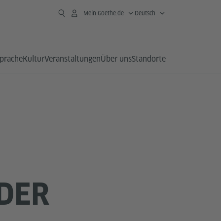
Mein Goethe.de
Deutsch
prache
Kultur
Veranstaltungen
Über uns
Standorte
NDER