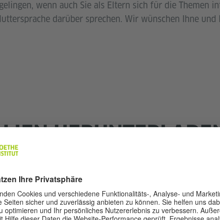
elingen, wenn auch Sie als Eltern sich für die Themen in
Muttersprache darüber sprechen. Wir wünschen Ihne und I
ALIEN HERUNTERLADE
 Ziel 12, Ziel 15