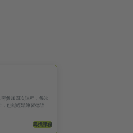
只需參加四次課程，每次
忙，也能輕鬆練習德語
尋找課程