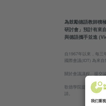
為鼓勵德語教師積極
研討會」預計有來
與德語攜手並進 (Vielfa
自1967年以來，每
國際會議(IDT) 
關於會議議程、提交
歌德學院提供德語教
請。