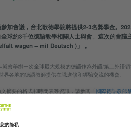
參加會議，台北歌德學院將提供2-3名獎學金。20
自全球約3千位德語教學相關人士與會。這次的會議
lt wagen – mit Deutsch )」 。
三年就會舉辦一次全球最大規模的德語作為外語/第二外語領
為來自世界各地的德語教師提供在職進修和經驗交流的機會。
論文摘要的格式和時間表等資訊，請參閱「
國際德語教師
師獎助學金前往德國參加「國際德語教師研討會」。歡迎