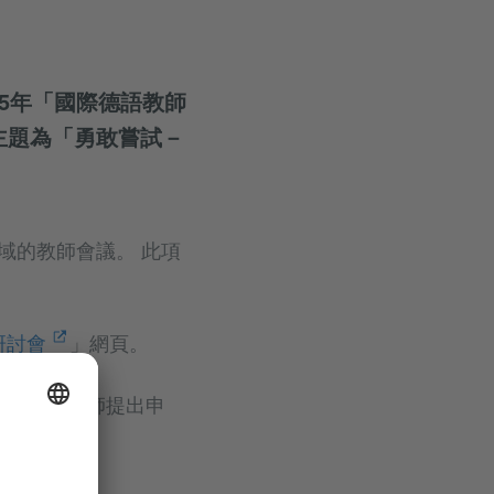
25年「國際德語教師
主題為「勇敢嘗試－
域的教師會議。 此項
研討會
」網頁。
有興趣的老師提出申