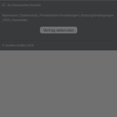
Zur klassischen Ansicht
Impressum
|
Datenschutz
|
Privatsphäre-Einstellungen
|
Nutzungsbedingungen
|
RSS
|
Newsletter
Vertrag widerrufen
© Goethe-Institut 2026