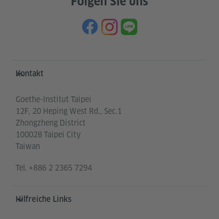
Folgen Sie uns
Service- und Informationsbereich
Kontakt
Goethe-Institut Taipei
12F, 20 Heping West Rd., Sec.1
Zhongzheng District
100028 Taipei City
Taiwan
Tel.
+886 2 2365 7294
Hilfreiche Links