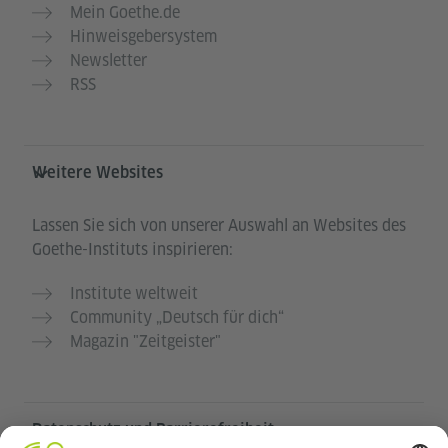
Mein Goethe.de
Hinweisgebersystem
Newsletter
RSS
Weitere Websites
Lassen Sie sich von unserer Auswahl an Websites des
Goethe-Instituts inspirieren:
Institute weltweit
Community „Deutsch für dich“
Magazin "Zeitgeister"
Datenschutz und Barrierefreiheit