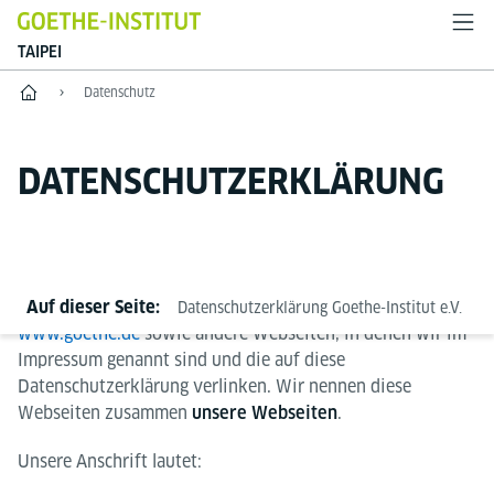
TAIPEI
Start
Datenschutz
DATENSCHUTZERKLÄRUNG
Wir sind das Goethe-Institut und betreiben die Webseite
Auf dieser Seite:
Datenschutzerklärung Goethe-Institut e.V.
Da
www.goethe.de
sowie andere Webseiten, in denen wir im
Impressum genannt sind und die auf diese
Datenschutzerklärung verlinken. Wir nennen diese
Webseiten zusammen
.
unsere Webseiten
Unsere Anschrift lautet: