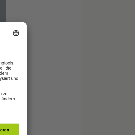
a
.
i