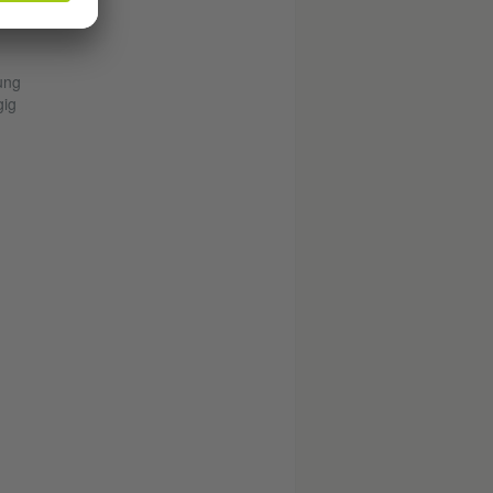
ung
gig