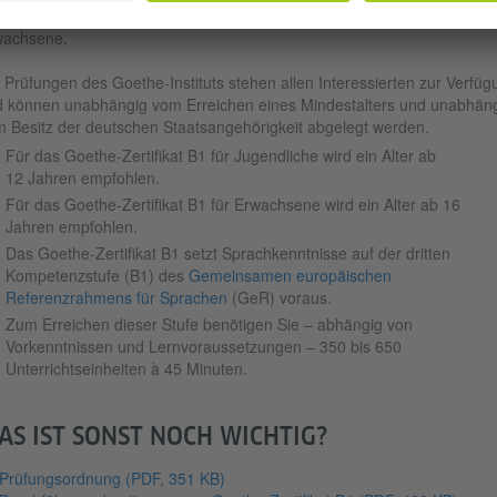
s
Goethe-Zertifikat B1
ist eine Deutschprüfung für Jugendliche und
wachsene.
 Prüfungen des Goethe-Instituts stehen allen Interessierten zur Verfüg
 können unabhängig vom Erreichen eines Mindestalters und unabhän
 Besitz der deutschen Staatsangehörigkeit abgelegt werden.
Für das Goethe-Zertifikat B1 für Jugendliche wird ein Alter ab
12 Jahren empfohlen.
Für das Goethe-Zertifikat B1 für Erwachsene wird ein Alter ab 16
Jahren empfohlen.
Das Goethe-Zertifikat B1 setzt Sprachkenntnisse auf der dritten
Kompetenzstufe (B1) des
Gemeinsamen europäischen
Referenzrahmens für Sprachen
(GeR) voraus.
Zum Erreichen dieser Stufe benötigen Sie – abhängig von
Vorkenntnissen und Lernvoraussetzungen – 350 bis 650
Unterrichtseinheiten à 45 Minuten.
AS IST SONST NOCH WICHTIG?
Prüfungsordnung
(PDF, 351 KB)