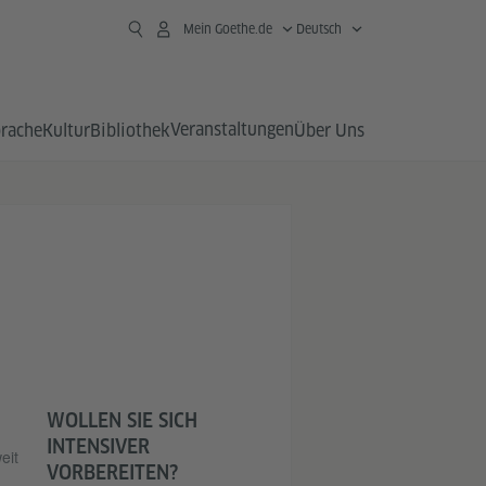
Mein Goethe.de
Deutsch
Veranstaltungen
prache
Kultur
Bibliothek
Über Uns
WOLLEN SIE SICH
INTENSIVER
eit
VORBEREITEN?