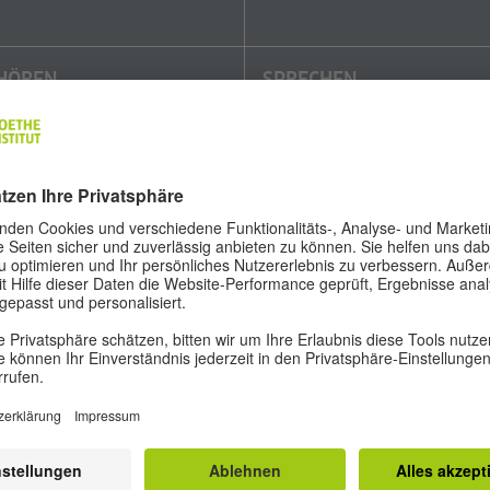
HÖREN
SPRECHEN
Sie hören Durchsagen, kurze
Sie sprechen mit Ihrer oder
Vorträge, informelle Gespräche
Ihrem Partner*in über ein Them
sowie Diskussionen aus dem
des Alltags, zum Beispiel Reisen
Radio. Sie können
Dabei reagieren Sie auf Fragen,
Hauptaussagen und wichtige
äußern Ihre Meinung und
Einzelheiten erfassen.
unterbreiten Vorschläge. Sie
tragen eine Präsentation zu
einem Thema aus dem Alltag fre
Dauer: 40 Minuten
vor und beantworten Fragen
dazu.
Dauer: etwa 15 Minuten
ORAUSSETZUNGEN