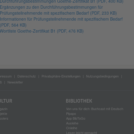
Durchführungsbestimmungen Goethe-Zertifikat B1
(PDF, 400 KB)
Ergänzungen zu den Durchführungsbestimmungen für
Prüfungsteilnehmende mit spezifischem Bedarf
(PDF, 233 KB)
Informationen für Prüfungsteilnehmende mit spezifischem Bedarf
(PDF, 564 KB)
Wortliste Goethe-Zertifikat B1
(PDF, 476 KB)
pressum
Datenschutz
Privatsphäre-Einstellungen
Nutzungsbedingungen
S
Newsletter
ULTUR
BIBLIOTHEK
gazin
Von uns für dich: Buchcast mit Deutsch
jekte
Pipapo
ssiers
App BibToGo
Ausleihe
Onleihe
Lesen leicht gemacht