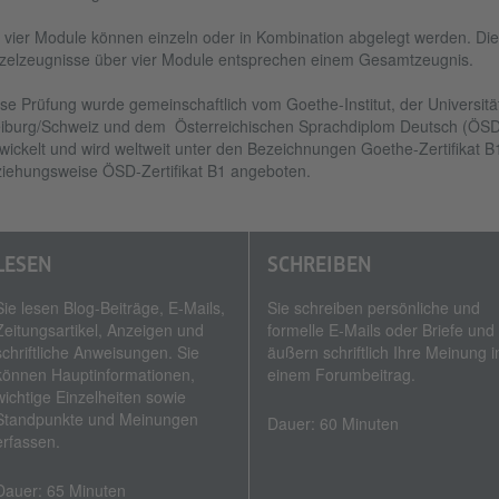
 vier Module können einzeln oder in Kombination abgelegt werden. Die
zelzeugnisse über vier Module entsprechen einem Gesamtzeugnis.
se Prüfung wurde gemeinschaftlich vom Goethe-Institut, der Universitä
iburg/Schweiz und dem Österreichischen Sprachdiplom Deutsch (ÖSD
wickelt und wird weltweit unter den Bezeichnungen Goethe-Zertifikat B
iehungsweise ÖSD-Zertifikat B1 angeboten.
LESEN
SCHREIBEN
Sie lesen Blog-Beiträge, E‑Mails,
Sie schreiben persönliche und
Zeitungsartikel, Anzeigen und
formelle E‑Mails oder Briefe und
schriftliche Anweisungen. Sie
äußern schriftlich Ihre Meinung i
können Hauptinformationen,
einem Forumbeitrag.
wichtige Einzelheiten sowie
Standpunkte und Meinungen
Dauer: 60 Minuten
erfassen.
Dauer: 65 Minuten