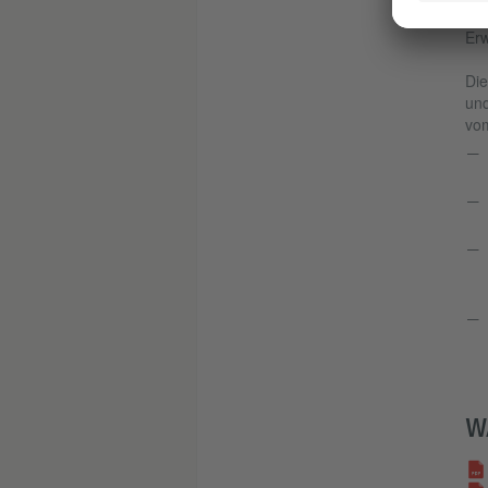
Da
Er
Die
und
vom
W