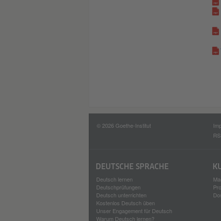
© 2026 Goethe-Institut
Im
RS
DEUTSCHE SPRACHE
K
Deutsch lernen
Ma
Deutschprüfungen
Pro
Deutsch unterrichten
Do
Kostenlos Deutsch üben
Unser Engagement für Deutsch
Warum Deutsch lernen?