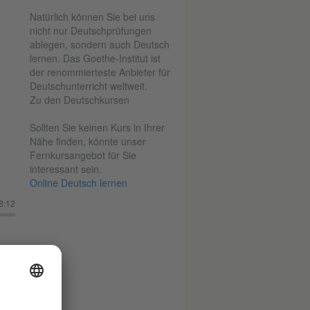
Natürlich können Sie bei uns
nicht nur Deutschprüfungen
ablegen, sondern auch Deutsch
lernen. Das Goethe-Institut ist
der renommierteste Anbieter für
Deutschunterricht weltweit.
Zu den Deutschkursen
Sollten Sie keinen Kurs in Ihrer
Nähe finden, könnte unser
Fernkursangebot für Sie
interessant sein.
Online Deutsch lernen
8:12
)