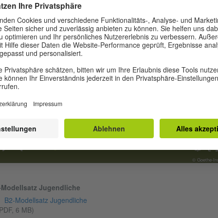
Modellsatz Erwachsene Modul Sprechen direkt ansehen (16:13 Minute
00:01
00:00
© Goethe-Ins
-Modellsatz Jugendliche
B2-Modellsatz Jugendliche
PDF, 6 MB)