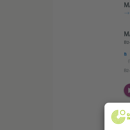
M
M
B2
(
B2-