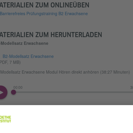
ATERIALIEN ZUM ONLINEÜBEN
Barrierefreies Prüfungstraining B2 Erwachsene
ATERIALIEN ZUM HERUNTERLADEN
-Modellsatz Erwachsene
B2-Modellsatz Erwachsene
PDF, 7 MB)
Modellsatz Erwachsene Modul Hören direkt anhören (38:27 Minuten)
00:00
3
B2-Modellsatz Erwachsene Modul Hören herunterladen
(MP4, 38 MB