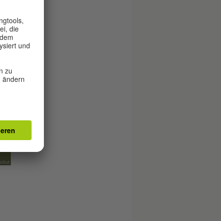
n)
titut