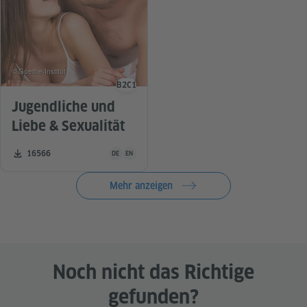
© Goethe-Institut
B2
C1
Sprachniveau
Jugendliche und
Liebe & Sexualität
Unterrichtsmaterial ist in folgenden Sprachen verfügba
Zahl der Downloads:
16566
DE
EN
Mehr anzeigen
Noch nicht das Richtige
gefunden?