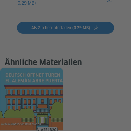
0.29 MB)
Als Zip herunterladen (0.29 MB)
Ähnliche Materialien
© © Goethe-Institut Madrid
A1
A2
B1
B2
C1