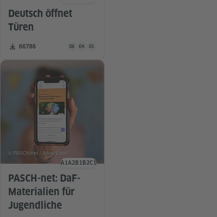
Sprachniveau
Deutsch öffnet
Türen
Unterrichtsmaterial ist in folgenden Sprachen verfügbar De
Zahl der Downloads:
66786
DE
EN
ES
© PASCH-net / Anne Essel
A1
A2
B1
B2
C1
Sprachniveau
PASCH-net: DaF-
Materialien für
Jugendliche