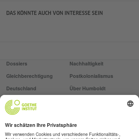
DAS KÖNNTE AUCH VON INTERESSE SEIN
Dossiers
Nachhaltigkeit
Gleichberechtigung
Postkolonialismus
Deutschland
Über Humboldt
Folge dem Magazin Humboldt auf Social Media