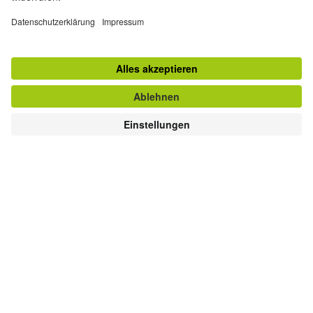
Mehr oder weniger
Das BIP soll steigen, die Karrieren sich entwickeln,
unsere Egos wachsen. Wehe, ihr steht still! Die
Degrowth-Bewegung hingegen will den weltweiten
Verbrauch und die Produktion reduzieren, um eine sozial
gerechte und ökologisch nachhaltige Gesellschaft zu
schaffen. Sie geht davon aus, dass uns auch Stagnation
antreiben kann. Vorwärts. Und manchmal auch rückwärts.
Illustration: © Vladimír Holina