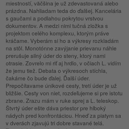
miestností, väčšina je už zdevastovaná alebo
prázdna. Nahliadam teda do ďalšej. Kancelária
s gaučami a podlahou pokrytou vrstvou
dokumentov. A medzi nimi tučná zložka s
projektom celého komplexu, ktorým práve
kráčame. Vyberám si ho a výkresy rozkladám
na stôl. Monotónne zavýjanie prievanu náhle
prerušuje silný úder do steny, ktorý nami
otrasie. Zovrelo mi riť aj hrdlo, v očiach L. vidím
že jemu tiež. Debata o výkresoch stíchla,
čakáme čo bude ďalej. Ďalší úder.
Prepočítavame únikové cesty, tretí úder je už
bližšie. Cesty von niet, rozdeľujeme si pre istotu
zbrane. Zrazu mám v ruke sprej a L. teleskop.
Štvrtý úder ešte dáva priestor pre hlboký
nádych pred konfrontáciou. Hneď za piatym sa
v dverách zjavujú tri dobre stavané telá.