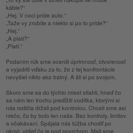
káble?“
„Hej. V noci príde auto.“
„Taže vy zrobíte a niekto si po to príde?“
„Hej.“
„A platí?“
„Platí.“
Podaním rúk sme ocenili úprimnosť, otvorenosť
a vyjadrili vďaku za to, že z tej konfrontácie
nevyšiel nikto ako tratný. A šli si po svojom.
Skoro sme sa do týchto miest stiahli, hneď čo
sa nám len trochu predĺžili vodítka, ktorými si
nás rodičia držali pod kontrolou. Chceli sme asi
niečo, čo by bolo len naše. Bez kontroly, limitov
a očakávaní. Spájala nás túžba chodiť po
okraji, vidieť čo je pod povrchom. Mali sme