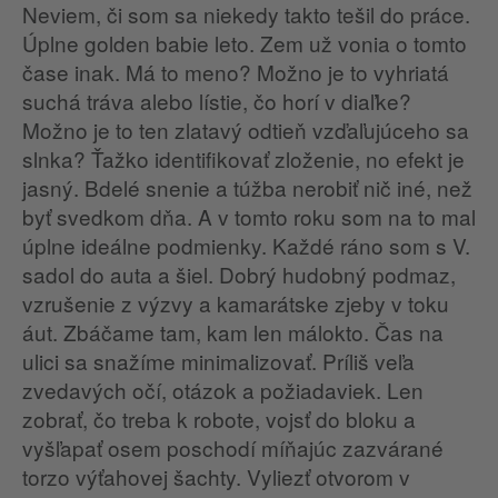
Neviem, či som sa niekedy takto tešil do práce.
Úplne golden babie leto. Zem už vonia o tomto
čase inak. Má to meno? Možno je to vyhriatá
suchá tráva alebo lístie, čo horí v diaľke?
Možno je to ten zlatavý odtieň vzďaľujúceho sa
slnka? Ťažko identifikovať zloženie, no efekt je
jasný. Bdelé snenie a túžba nerobiť nič iné, než
byť svedkom dňa. A v tomto roku som na to mal
úplne ideálne podmienky. Každé ráno som s V.
sadol do auta a šiel. Dobrý hudobný podmaz,
vzrušenie z výzvy a kamarátske zjeby v toku
áut. Zbáčame tam, kam len málokto. Čas na
ulici sa snažíme minimalizovať. Príliš veľa
zvedavých očí, otázok a požiadaviek. Len
zobrať, čo treba k robote, vojsť do bloku a
vyšľapať osem poschodí míňajúc zazvárané
torzo výťahovej šachty. Vyliezť otvorom v