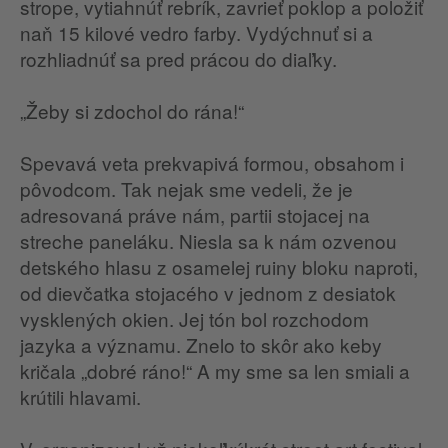
strope, vytiahnúť rebrík, zavrieť poklop a položiť
naň 15 kilové vedro farby. Vydýchnuť si a
rozhliadnúť sa pred prácou do diaľky.
„Žeby si zdochol do rána!“
Spevavá veta prekvapivá formou, obsahom i
pôvodcom. Tak nejak sme vedeli, že je
adresovaná práve nám, partii stojacej na
streche paneláku. Niesla sa k nám ozvenou
detského hlasu z osamelej ruiny bloku naproti,
od dievčatka stojacého v jednom z desiatok
vysklených okien. Jej tón bol rozchodom
jazyka a významu. Znelo to skôr ako keby
kričala „dobré ráno!“ A my sme sa len smiali a
krútili hlavami.