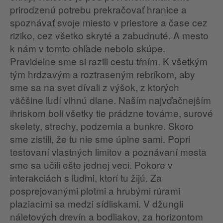
prirodzenú potrebu prekračovať hranice a
spoznávať svoje miesto v priestore a čase cez
riziko, cez všetko skryté a zabudnuté. A mesto
k nám v tomto ohľade nebolo skúpe.
Pravidelne sme si razili cestu tŕním. K všetkým
tým hrdzavým a roztraseným rebríkom, aby
sme sa na svet dívali z výšok, z ktorých
väčšine ľudí vlhnú dlane. Naším najvďačnejším
ihriskom boli všetky tie prádzne továrne, surové
skelety, strechy, podzemia a bunkre. Skoro
sme zistili, že tu nie sme úplne sami. Popri
testovaní vlastných limitov a poznávaní mesta
sme sa učili ešte jednej veci. Pokore v
interakciách s ľuďmi, ktorí tu žijú. Za
posprejovanými plotmi a hrubými rúrami
plaziacimi sa medzi sídliskami. V džungli
náletových drevín a bodliakov, za horizontom