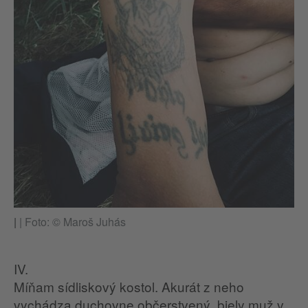
|
|
Foto: © Maroš Juhás
IV.
Míňam sídliskový kostol. Akurát z neho
vychádza duchovne občerstvený, biely muž v