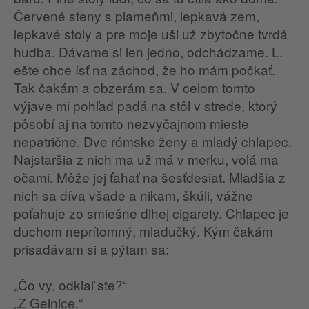
Červené steny s plameňmi, lepkavá zem,
lepkavé stoly a pre moje uši už zbytočne tvrdá
hudba. Dávame si len jedno, odchádzame. L.
ešte chce ísť na záchod, že ho mám počkať.
Tak čakám a obzerám sa. V celom tomto
výjave mi pohľad padá na stôl v strede, ktorý
pôsobí aj na tomto nezvyčajnom mieste
nepatrične. Dve rómske ženy a mladý chlapec.
Najstaršia z nich ma už má v merku, volá ma
očami. Môže jej ťahať na šesťdesiat. Mladšia z
nich sa díva všade a nikam, škúli, vážne
poťahuje zo smiešne dlhej cigarety. Chlapec je
duchom neprítomný, mladučký. Kým čakám
prisadávam si a pýtam sa:
„Čo vy, odkiaľ ste?“
„Z Gelnice.“