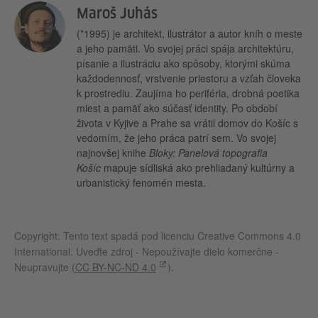
Maroš Juhás
(*1995) je architekt, ilustrátor a autor kníh o meste
a jeho pamäti. Vo svojej práci spája architektúru,
písanie a ilustráciu ako spôsoby, ktorými skúma
každodennosť, vrstvenie priestoru a vzťah človeka
k prostrediu. Zaujíma ho periféria, drobná poetika
miest a pamäť ako súčasť identity. Po období
života v Kyjive a Prahe sa vrátil domov do Košíc s
vedomím, že jeho práca patrí sem. Vo svojej
najnovšej knihe
Bloky: Panelová topografia
Košíc
mapuje sídliská ako prehliadaný kultúrny a
urbanistický fenomén mesta.
Copyright: Tento text spadá pod licenciu Creative Commons 4.0
International. Uveďte zdroj - Nepoužívajte dielo komerčne -
Neupravujte (
CC BY-NC-ND 4.0
).