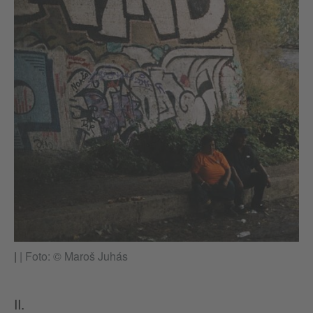
|
|
Foto: © Maroš Juhás
II.