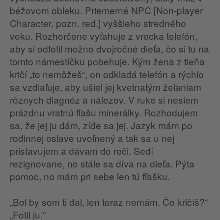
béžovom obleku. Priemerné NPC [Non-player
Character, pozn. red.] vyššieho stredného
veku. Rozhorčene vyťahuje z vrecka telefón,
aby si odfotil možno dvojročné dieťa, čo si tu na
tomto námestíčku pobehuje. Kým žena z tieňa
kričí „to nemôžeš“, on odkladá telefón a rýchlo
sa vzdiaľuje, aby ušiel jej kvetnatým želaniam
rôznych diagnóz a nálezov. V ruke si nesiem
prázdnu vratnú fľašu minerálky. Rozhodujem
sa, že jej ju dám, zíde sa jej. Jazyk mám po
rodinnej oslave uvoľnený a tak sa u nej
pristavujem a dávam do reči. Sedí
rezignovane, no stále sa díva na dieťa. Pýta
pomoc, no mám pri sebe len tú fľašku.
„Bol by som ti dal, len teraz nemám. Čo kričíš?“
„Fotil ju.“