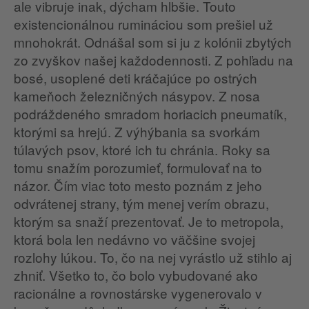
ale vibruje inak, dýcham hlbšie. Touto
existencionálnou rumináciou som prešiel už
mnohokrát. Odnášal som si ju z kolónii zbytých
zo zvyškov našej každodennosti. Z pohľadu na
bosé, usoplené deti kráčajúce po ostrých
kameňoch železničných násypov. Z nosa
podráždeného smradom horiacich pneumatík,
ktorými sa hrejú. Z výhýbania sa svorkám
túlavých psov, ktoré ich tu chránia. Roky sa
tomu snažím porozumieť, formulovať na to
názor. Čím viac toto mesto poznám z jeho
odvrátenej strany, tým menej verím obrazu,
ktorým sa snaží prezentovať. Je to metropola,
ktorá bola len nedávno vo väčšine svojej
rozlohy lúkou. To, čo na nej vyrástlo už stihlo aj
zhniť. Všetko to, čo bolo vybudované ako
racionálne a rovnostárske vygenerovalo v