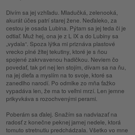
Divím sa jej vzhľadu. Mladučká, zelenooká,
akurát účes patrí starej žene. Neďaleko, za
cestou je osada Lubina. Pýtam sa jej teda či je
odtiaľ. Muž hej, ona je z L IX a do Lubiny sa
„vydala“. Spoza lýtka mi priznáva plastové
vrecko plné žltej tekutiny, ktoré je s ňou
spojené zakrvavenou hadičkou. Neviem čo
povedať, tak pri nej len stojím, dívam sa na ňu,
na jej dieťa a myslím na to svoje, ktoré sa
zanedlho narodí. Po odmlke zo mňa ťažko
vypadáva len, že ma to veľmi mrzí. Len jemne
prikyvkáva s rozochvenými perami.
Poberám sa ďalej. Snažím sa nadviazať na
radosť z konečne peknej jarnej nedele, ktorá
tomuto stretnutiu predchádzala. Všetko vo mne