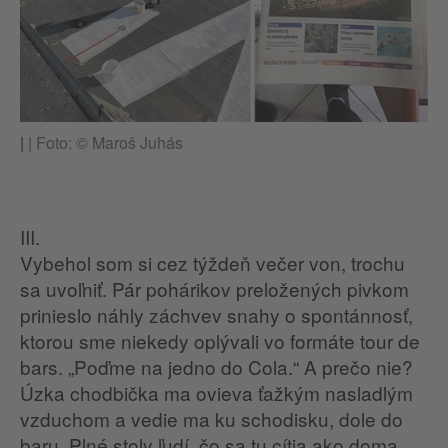
|
|
Foto: © Maroš Juhás
III.
Vybehol som si cez týždeň večer von, trochu
sa uvoľniť. Pár pohárikov preložených pivkom
prinieslo náhly záchvev snahy o spontánnosť,
ktorou sme niekedy oplývali vo formáte tour de
bars. „Poďme na jedno do Cola.“ A prečo nie?
Úzka chodbička ma ovieva ťažkým nasladlým
vzduchom a vedie ma ku schodisku, dole do
baru. Plné stoly ľudí, čo sa tu cítia ako doma.