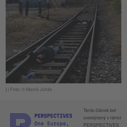
|
|
Foto: © Maroš Juhás
Tento článok bol
uverejnený v rámci
PERSPECTIVES