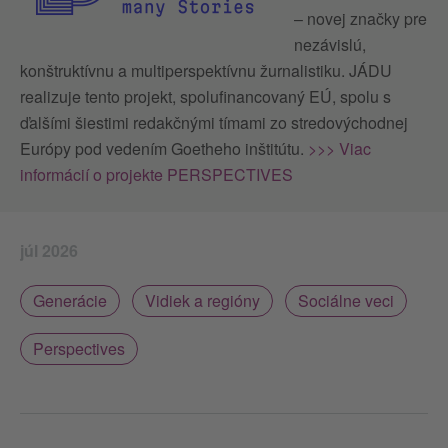
– novej značky pre
nezávislú,
konštruktívnu a multiperspektívnu žurnalistiku. JÁDU
realizuje tento projekt, spolufinancovaný EÚ, spolu s
ďalšími šiestimi redakčnými tímami zo stredovýchodnej
Európy pod vedením Goetheho inštitútu.
>>> Viac
informácií o projekte PERSPECTIVES
júl 2026
Generácie
Vidiek a regióny
Sociálne veci
Perspectives