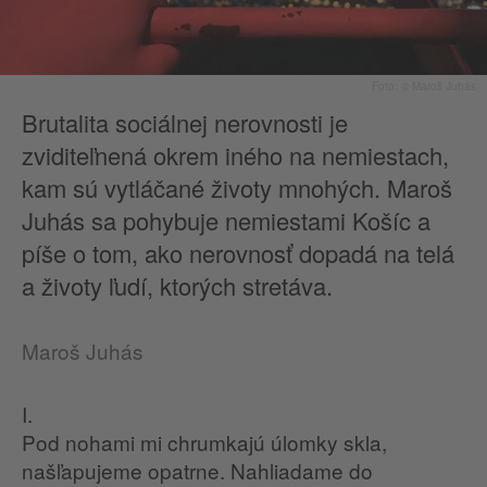
Foto: © Maroš Juhás
Brutalita sociálnej nerovnosti je
zviditeľnená okrem iného na nemiestach,
kam sú vytláčané životy mnohých. Maroš
Juhás sa pohybuje nemiestami Košíc a
píše o tom, ako nerovnosť dopadá na telá
a životy ľudí, ktorých stretáva.
Maroš Juhás
I.
Pod nohami mi chrumkajú úlomky skla,
našľapujeme opatrne. Nahliadame do