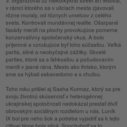
V. organizoval už niekoľkýkrát street art festival,
v rámci ktorého sa v uliciach mesta zjavovali
rôzne muraly, od rôznych umelcov z celého
sveta. Kontrovali mundánnej realite. Ošarpané
fasády menili na plochy provokujúce pomerne
konzervatívny spoločenský vkus. A bolo
príjemné a vzrušujúce byť toho súčasťou. Veľká
partia, silné a neobyčajné zážitky. Skvelé
parties, ktoré sa s ľahkosťou a počudovaním
menili v jasné rána. Mesto ako ihrisko, ktorým
sme sa hýbali sebavedomo a s chuťou.
Toho roku prišiel aj Sasha Kurmaz, ktorý sa pre
svoju životnú skúsenosť v heterogénnej
ukrajinskej spoločnosti nedokázal prestať diviť
obrovským sociálnym rozdielom u nás. Luník
IX bol pre neho šok a potreba vyjadriť sa k tejto
citlivej téme bola silná. Spochybniť sa to