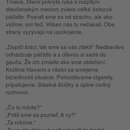
Tmavá, žilami pokrytá ruka s rozpitým
dievčenským menom zviera veľké železné
páčidlo. Posrali sme sa od strachu, ale ako
vidíme, oni tiež. Vôbec nás tu nečakali. Obe
strany vyzývajú na upokojenie.
„Dopiči šráci, tak sme sa vás zľakli!“ Nedbanlivo
odhadzuje páčidlo a s úľavou si sadá do
gauča. Že ich zmiatlo ako sme oblečení.
Krútime hlavami a všetci sa smejeme
bizardnosti situácie. Porozdávame cigarety,
pripaľujeme. Slastné šlúčky a úplne civilný
rozhovor.
„Čo tu robíte?“
„Prišli sme sa pozrieť. A vy?“
„Ta robíme.“
„To vy ste dole v tuneli nakopili tie hrubé