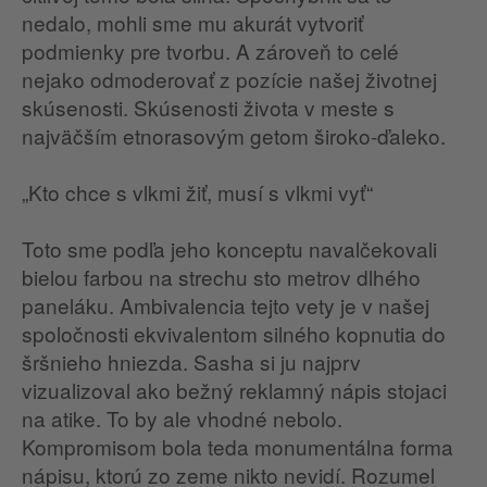
nedalo, mohli sme mu akurát vytvoriť
podmienky pre tvorbu. A zároveň to celé
nejako odmoderovať z pozície našej životnej
skúsenosti. Skúsenosti života v meste s
najväčším etnorasovým getom široko-ďaleko.
„Kto chce s vlkmi žiť, musí s vlkmi vyť“
Toto sme podľa jeho konceptu navalčekovali
bielou farbou na strechu sto metrov dlhého
paneláku. Ambivalencia tejto vety je v našej
spoločnosti ekvivalentom silného kopnutia do
šršnieho hniezda. Sasha si ju najprv
vizualizoval ako bežný reklamný nápis stojaci
na atike. To by ale vhodné nebolo.
Kompromisom bola teda monumentálna forma
nápisu, ktorú zo zeme nikto nevidí. Rozumel