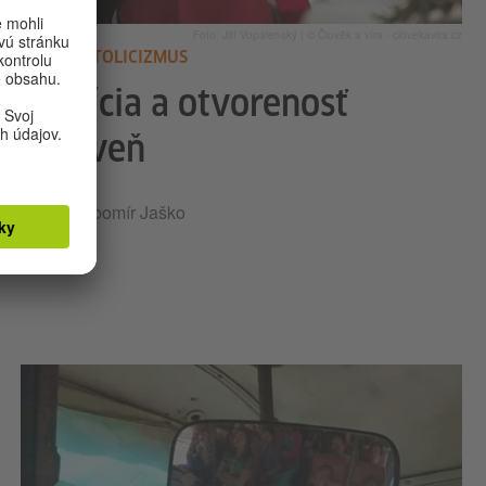
Foto: Jiří Vopálenský | © Člověk a víra - clovekavira.cz
STAROKATOLICIZMUS
Tradícia a otvorenosť
zároveň
Ľubomír Jaško