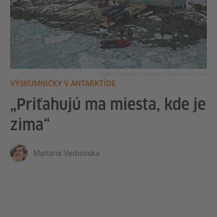
Foto: © Národné antarktické výskumné centrum
VÝSKUMNÍČKY V ANTARKTÍDE
„Priťahujú ma miesta, kde je
zima“
Mariana Verbovska