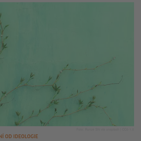
Foto: Runze Shi via unsplash | CC0 1.0
Í OD IDEOLOGIE