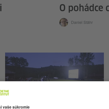
i
O pohádce 
Daniel Stähr