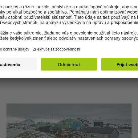
Foto: © Joe Palaščák
RITUÁLY A KONTINUITA
Rusínsky roadtrip
Joe Palaščák