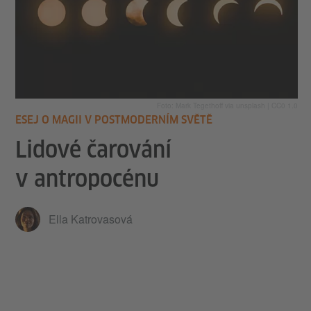
Foto: Mark Tegethoff via unsplash | CC0 1.0
ESEJ O MAGII V POSTMODERNÍM SVĚTĚ
Lidové čarování
v antropocénu
Ella Katrovasová