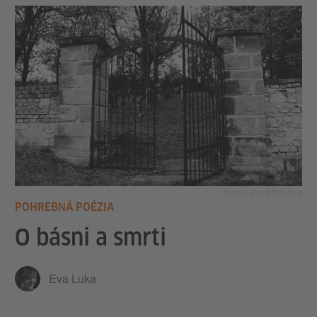
Foto: © Vlasta Krautová
POHREBNÁ POÉZIA
O básni a smrti
Eva Luka