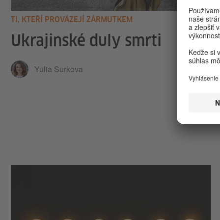
TI, KTEŘÍ PROVÁZEJÍ ZÁRMUTKEM
Ukrajinské duly smrti
Yulia Surkova