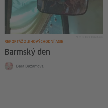
Foto: © Bára Bažantová
REPORTÁŽ Z JIHOVÝCHODNÍ ASIE
Barmský den
Bára Bažantová