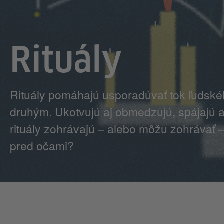
Rituály
Rituály pomáhajú usporadúvať tok ľudské
druhým. Ukotvujú aj obmedzujú, spájajú a
rituály zohrávajú – alebo môžu zohrávať 
pred očami?