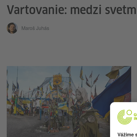
Vartovanie: medzi svetm
Maroš Juhás