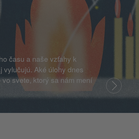
ho času a naše vzťahy k
j vylučujú. Aké úlohy dnes
– vo svete, ktorý sa nám mení