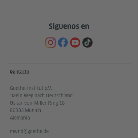
Síguenos en
Service- und Informationsbereich
Contacto
Goethe-Institut e.V.
"Mein Weg nach Deutschland"
Oskar-von-Miller-Ring 18
80333 Munich
Alemania
mwnd@goethe.de