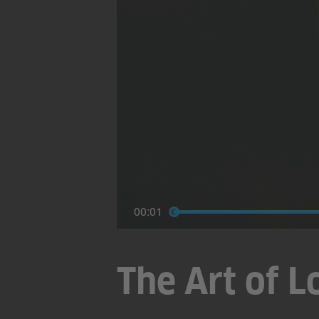
00:01
The Art of L