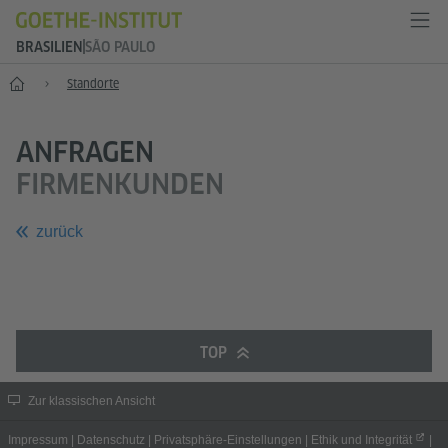
BRASILIEN
SÃO PAULO
Start
Standorte
ANFRAGEN
FIRMENKUNDEN
zurück
TOP
Zur klassischen Ansicht
Impressum
|
Datenschutz
|
Privatsphäre-Einstellungen
|
Ethik und Integrität
|