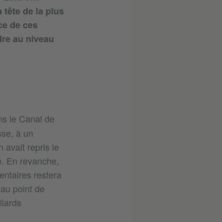
 tête de la plus
ce de ces
dre au niveau
s le Canal de
se, à un
 avait repris le
té. En revanche,
entaires restera
 au point de
liards