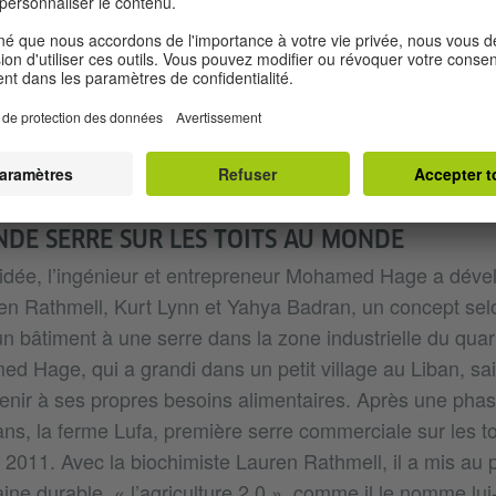
ent alimentaire des villes. En 1917, les Victory Gardens 
ulation urbaine à cultiver des jardins et d’autres surface
radition survécut et, aujourd’hui, un réseau dense de jar
les Community Gardens, qui jouent un rôle social impor
ssurer l’alimentation en autonomie, entoure les villes ca
NDE SERRE SUR LES TOITS AU MONDE
e idée, l’ingénieur et entrepreneur Mohamed Hage a déve
en Rathmell, Kurt Lynn et Yahya Badran, un concept selo
’un bâtiment à une serre dans la zone industrielle du quar
d Hage, qui a grandi dans un petit village au Liban, sai
venir à ses propres besoins alimentaires. Après une phase
ans, la ferme Lufa, première serre commerciale sur les t
 2011. Avec la biochimiste Lauren Rathmell, il a mis au 
aine durable, « l’agriculture 2.0 », comme il le nomme l