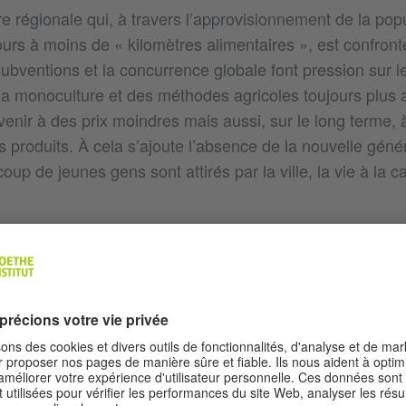
e régionale qui, à travers l’approvisionnement de la popu
ours à moins de « kilomètres alimentaires », est confron
ubventions et la concurrence globale font pression sur les
 la monoculture et des méthodes agricoles toujours plus 
venir à des prix moindres mais aussi, sur le long terme,
 produits. À cela s’ajoute l’absence de la nouvelle géné
up de jeunes gens sont attirés par la ville, la vie à la
tique, moyens de transport, besoins croissants, exode ru
e trouve face à d’énormes défis à relever. S’il était poss
soins et de réduire un peu les prétentions de la clientèle
rtant vers une agriculture du 21è siècle.
gouvernement canadien avait déjà tenté, avec succès, pe
ondiale une stratégie, à l’époque toute nouvelle, pour g