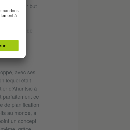
avaient pour but
s urbaines
dins
tant à côté de
nadiennes.
loppé, avec ses
n lequel était
tier d’Ahuntsic à
t parfaitement ce
 de planification
oits au monde, a
point un concept
ui-même, grâce