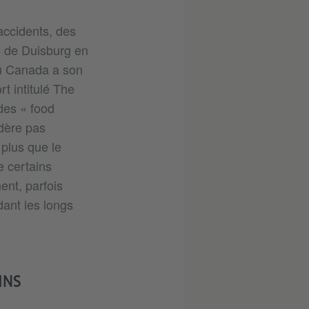
accidents, des
s de Duisburg en
au Canada a son
rt intitulé The
des « food
idère pas
 plus que le
e certains
ent, parfois
dant les longs
INS