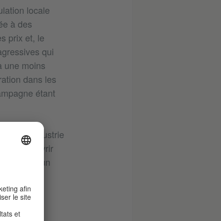
lation locale
tée à des
 prix et, le
agressives qui
 à une moins
ration dans les
 campagne étant
ral : l’industrie
ible de couvrir
, on ferait un
ndant la
arantir