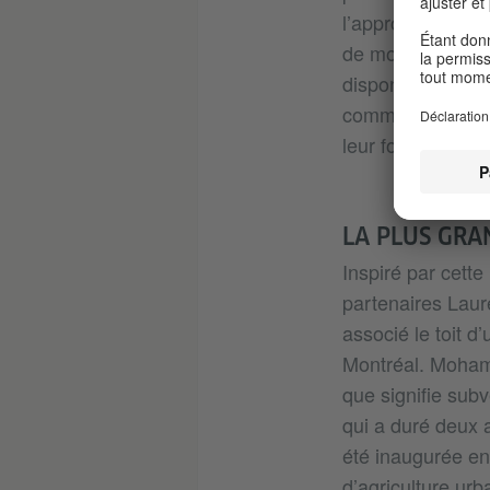
l’approvisionnem
de motiver la pop
disponibles. La t
communautaires, 
leur fonction d’a
LA PLUS GRA
Inspiré par cett
partenaires Laur
associé le toit d
Montréal. Mohame
que signifie sub
qui a duré deux 
été inaugurée en
d’agriculture urb