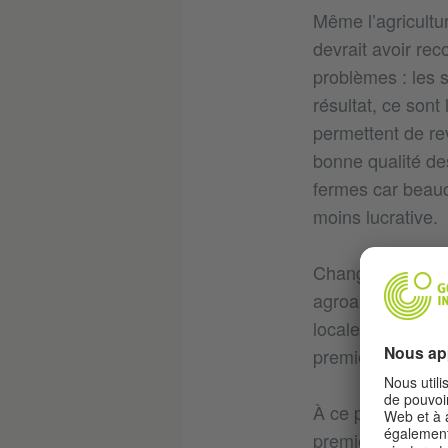
Même l’agricultur
devrait avoir rec
problèmes : les s
résultat, ce sont
permettent de re
bonne qualité des
fermes car beauco
moins lucrative.
Changement clima
agroalimentaire s
localement les be
premier pas impo
À ce propos, le 
première guerre m