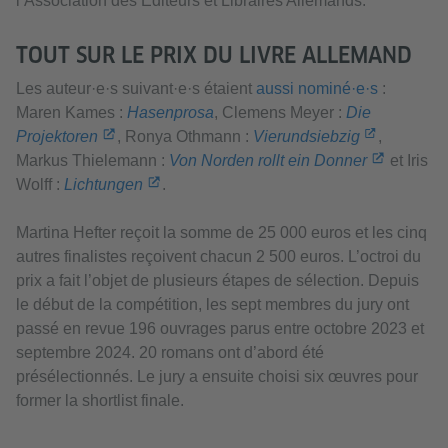
l’Association des Éditeurs et Libraires Allemands.
TOUT SUR LE PRIX DU LIVRE ALLEMAND
Les auteur·e·s suivant·e·s étaient
aussi nominé·e·s
:
Maren Kames :
Hasenprosa
, Clemens Meyer :
Die
Projektoren
, Ronya Othmann :
Vierundsiebzig
,
Markus Thielemann :
Von Norden rollt ein Donner
et Iris
Wolff :
Lichtungen
.
Martina Hefter reçoit la somme de 25 000 euros et les cinq
autres finalistes reçoivent chacun 2 500 euros. L’octroi du
prix a fait l’objet de plusieurs étapes de sélection. Depuis
le début de la compétition, les sept membres du jury ont
passé en revue 196 ouvrages parus entre octobre 2023 et
septembre 2024. 20 romans ont d’abord été
présélectionnés. Le jury a ensuite choisi six œuvres pour
former la shortlist finale.