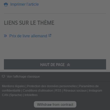
Imprimer l'article
LIENS SUR LE THÈME
Prix de livre allemand
HAUT DE PAGE
Voir l'affichage classique
Mentions légales
|
Protection des données personnelles
|
Paramètres de
confidentialité
|
Conditions d'utilisation
|
RSS
|
Réseaux sociaux
|
Instagram
CAN (Sprache)
|
Infolettres
Withdraw from contract