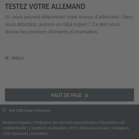
TESTEZ VOTRE ALLEMAND
Ici, vous pouvez déterminer votre niveau d’allemand : êtes-
vous débutant, avancé ou déjà expert ? Ce test vous
donne les premiers éléments d’orientation.
retour
HAUT DE PAGE
Voir l'affichage classique
Mentions légales
|
Protection des données personnelles
|
Paramètres de
confidentialité
|
Conditions d'utilisation
|
RSS
|
Réseaux sociaux
|
Instagram
CAN (Sprache)
|
Infolettres