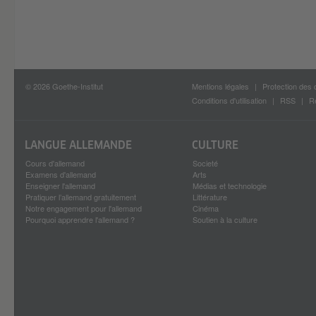
© 2026 Goethe-Institut
Mentions légales
Protection des
Conditions d'utilisation
RSS
R
LANGUE ALLEMANDE
CULTURE
Cours d'allemand
Societé
Examens d'allemand
Arts
Enseigner l'allemand
Médias et technologie
Pratiquer l’allemand gratuitement
Littérature
Notre engagement pour l'allemand
Cinéma
Pourquoi apprendre l'allemand ?
Soutien à la culture