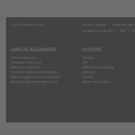
© 2026 Goethe-Institut
Mentions légales
Protection des
Conditions d'utilisation
RSS
R
LANGUE ALLEMANDE
CULTURE
Cours d'allemand
Societé
Examens d'allemand
Arts
Enseigner l'allemand
Médias et technologie
Pratiquer l’allemand gratuitement
Littérature
Notre engagement pour l'allemand
Cinéma
Pourquoi apprendre l'allemand ?
Soutien à la culture