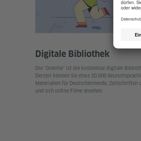
Illus
Digitale Bibliothek
Die "Onleihe" ist die kostenlose digitale Biblio
Derzeit können Sie etwa 20.000 deutschsprachi
Materialien für Deutschlernende, Zeitschriften
und sich online Filme ansehen.