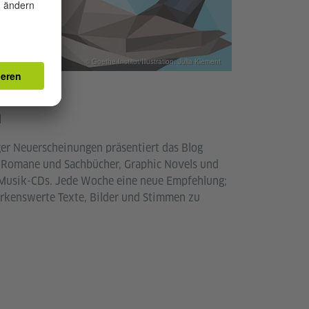
© Goethe-Institut/Illustration: Julia Klement
n
ger Neuerscheinungen präsentiert das Blog
 Romane und Sachbücher, Graphic Novels und
Musik-CDs. Jede Woche eine neue Empfehlung;
rkenswerte Texte, Bilder und Stimmen zu