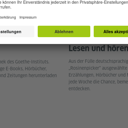
tration: Maria Tran Larsen © Goethe-Institut
Lesen und höre
Aus der Fülle deutschsprachi
thek des Goethe-Instituts.
„Rosinenpicker“ ausgewählte
ge E-Books, Hörbücher,
Erzählungen, Hörbücher und 
 und Zeitungen herunterladen
jede Woche die Chance, beme
entdecken.