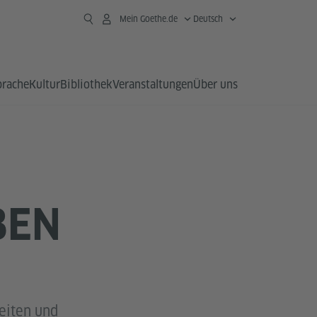
Mein Goethe.de
Deutsch
prache
Kultur
Bibliothek
Veranstaltungen
Über uns
BEN
keiten und