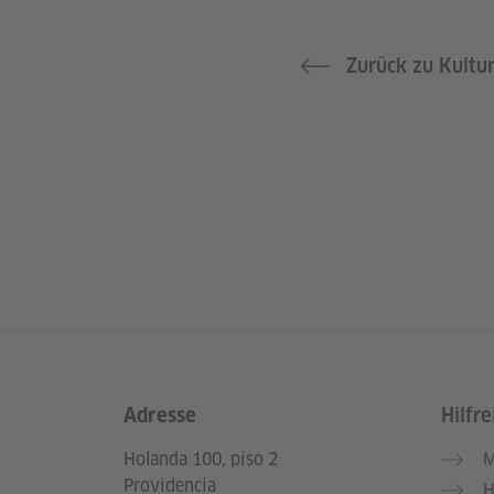
Zurück zu Kultu
Adresse
Hilfre
Service- und Informationsbereich
Holanda 100, piso 2
M
Providencia
H