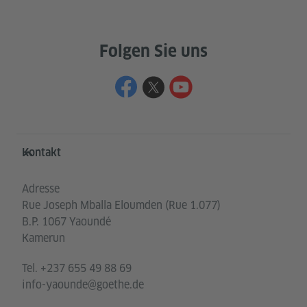
Folgen Sie uns
Service- und Informationsbereich
Kontakt
Adresse
Rue Joseph Mballa Eloumden (Rue 1.077)
B.P. 1067 Yaoundé
Kamerun
Tel.
+237 655 49 88 69
info-yaounde@goethe.de