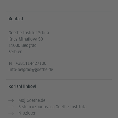
Service- und Informationsbereich
Kontakt
Goethe-Institut Srbija
Knez Mihailova 50
11000 Beograd
Serbien
Tel.
+381114427100
info-belgrad@goethe.de
Korisni linkovi
Moj Goethe.de
Sistem uzbunjivača Goethe-Instituta
Njuzleter