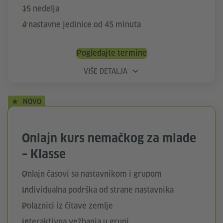
15 nedelja
4 nastavne jedinice od 45 minuta
Pogledajte termine
VIŠE DETALJA
NOVO
Onlajn kurs nemačkog za mlade
– Klasse
Onlajn časovi sa nastavnikom i grupom
Individualna podrška od strane nastavnika
Polaznici iz čitave zemlje
Interaktivna vežbanja u grupi