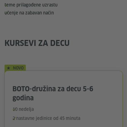
teme prilagođene uzrastu
učenje na zabavan način
KURSEVI ZA DECU
NOVO
BOTO-družina za decu 5-6
godina
10 nedelja
2 nastavne jedinice od 45 minuta