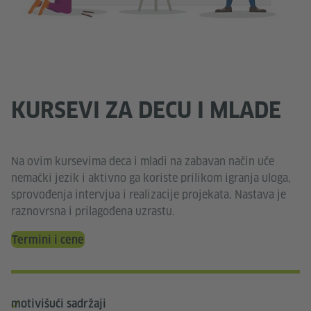
KURSEVI ZA DECU I MLADE
Na ovim kursevima deca i mladi na zabavan način uče
nemački jezik i aktivno ga koriste prilikom igranja uloga,
sprovođenja intervjua i realizacije projekata. Nastava je
raznovrsna i prilagođena uzrastu.
Termini i cene
motivišući sadržaji