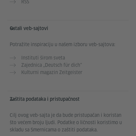
RSS
Ostali veb-sajtovi
Potražite inspiraciju u našem izboru veb-sajtova:
Instituti širom sveta
Zajednica „Deutsch für dich“
Kulturni magazin Zeitgeister
Zaštita podataka i pristupačnost
Cilj ovog veb-sajta je da bude pristupačan i koristan
što većem broju ljudi. Podatke o ličnosti koristimo u
skladu sa Smernicama o zaštiti podataka.