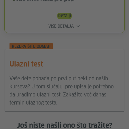
Detalji
VIŠE DETALJA
REZERVIŠITE ODMAH
Ulazni test
Vaše dete pohađa po prvi put neki od naših
kurseva? U tom slučaju, pre upisa je potrebno
da uradimo ulazni test. Zakažite već danas
termin ulaznog testa.
Još niste našli ono što tražite?