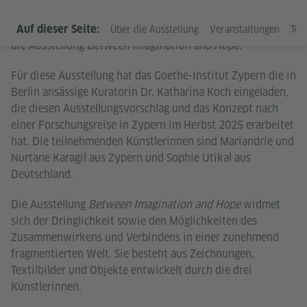
In seiner vierten Ausgabe präsentiert
KunstRaumGoethe
Auf dieser Seite:
Über die Ausstellung
Veranstaltungen
Tex
die Ausstellung
Between Imagination and Hope
.
Für diese Ausstellung hat das Goethe-Institut Zypern die in
Berlin ansässige Kuratorin Dr. Katharina Koch eingeladen,
die diesen Ausstellungsvorschlag und das Konzept nach
einer Forschungsreise in Zypern im Herbst 2025 erarbeitet
hat. Die teilnehmenden Künstlerinnen sind Mariandrie und
Nurtane Karagil aus Zypern und Sophie Utikal aus
Deutschland.
Die Ausstellung
Between Imagination and Hope
widmet
sich der Dringlichkeit sowie den Möglichkeiten des
Zusammenwirkens und Verbindens in einer zunehmend
fragmentierten Welt. Sie besteht aus Zeichnungen,
Textilbilder und Objekte entwickelt durch die drei
Künstlerinnen.