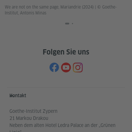
Au
We are not on the same page, Mariandrie (2024)
|
© Goethe-
un
Institut, Antonis Minas
Folgen Sie uns
Service- und Informationsbereich
Kontakt
Goethe-Institut Zypern
21 Markou Drakou
Neben dem alten Hotel Ledra Palace an der „Grünen